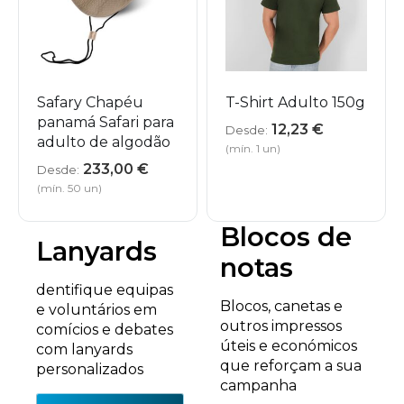
Safary Chapéu
T-Shirt Adulto 150g
panamá Safari para
12,23
€
Desde:
adulto de algodão
(mín. 1 un)
233,00
€
Desde:
(mín. 50 un)
Blocos de
Lanyards
notas
dentifique equipas
Blocos, canetas e
e voluntários em
outros impressos
comícios e debates
úteis e económicos
com lanyards
que reforçam a sua
personalizados
campanha