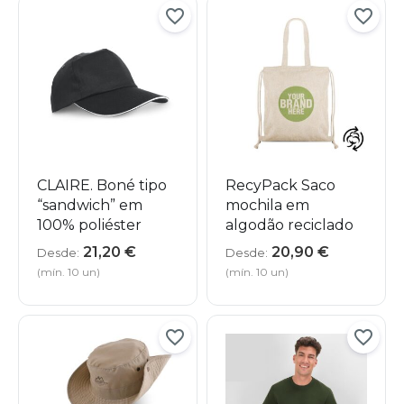
CLAIRE. Boné tipo
RecyPack Saco
“sandwich” em
mochila em
100% poliéster
algodão reciclado
21,20
€
20,90
€
Desde:
Desde:
(mín. 10 un)
(mín. 10 un)