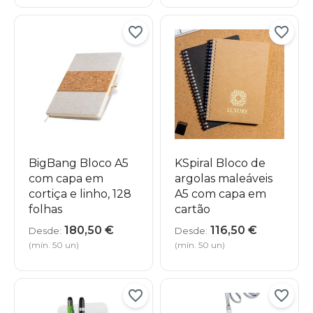
BigBang Bloco A5
KSpiral Bloco de
com capa em
argolas maleáveis
cortiça e linho, 128
A5 com capa em
folhas
cartão
180,50
€
116,50
€
Desde:
Desde:
(mín. 50 un)
(mín. 50 un)