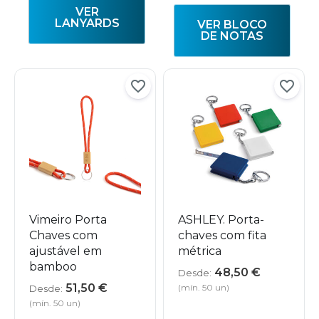
VER
LANYARDS
VER BLOCO
DE NOTAS
Vimeiro Porta
ASHLEY. Porta-
Chaves com
chaves com fita
ajustável em
métrica
bamboo
48,50
€
Desde:
51,50
€
(mín. 50 un)
Desde:
(mín. 50 un)