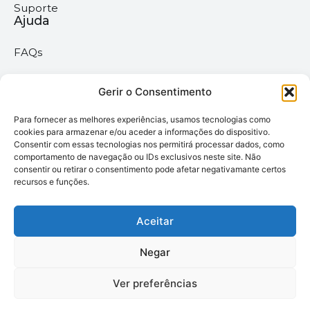
Suporte
Ajuda
FAQs
Suporte
Políticas
Gerir o Consentimento
Para fornecer as melhores experiências, usamos tecnologias como
Políticas gerais
cookies para armazenar e/ou aceder a informações do dispositivo.
Consentir com essas tecnologias nos permitirá processar dados, como
Política de privacidade
comportamento de navegação ou IDs exclusivos neste site. Não
consentir ou retirar o consentimento pode afetar negativamante certos
Termos & Condições
recursos e funções.
Política de cookies
Aceitar
Megaimprime © 2025 |
Negar
Todos os Direitos
Reservados –
Ver preferências
Desenvolvido pela
somos6digital