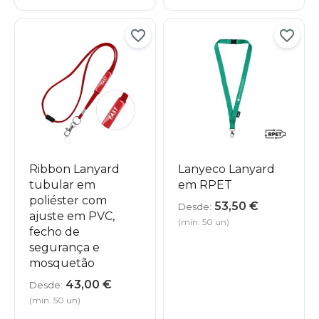
Ribbon Lanyard
Lanyeco Lanyard
tubular em
em RPET
poliéster com
53,50
€
Desde:
ajuste em PVC,
(mín. 50 un)
fecho de
segurança e
mosquetão
43,00
€
Desde:
(mín. 50 un)