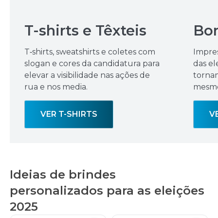
T-shirts e Têxteis
Bon
T‑shirts, sweatshirts e coletes com
Impre
slogan e cores da candidatura para
das el
elevar a visibilidade nas ações de
torna
rua e nos media.
mesmo
VER T-SHIRTS
V
Ideias de brindes
personalizados para as eleições
2025