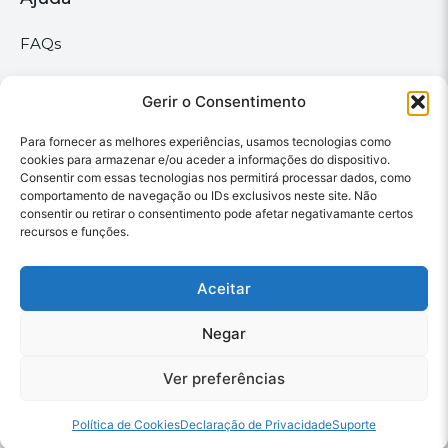
FAQs
Suporte
Políticas
Gerir o Consentimento
Para fornecer as melhores experiências, usamos tecnologias como
Políticas gerais
cookies para armazenar e/ou aceder a informações do dispositivo.
Consentir com essas tecnologias nos permitirá processar dados, como
Política de privacidade
comportamento de navegação ou IDs exclusivos neste site. Não
consentir ou retirar o consentimento pode afetar negativamante certos
Termos & Condições
recursos e funções.
Política de cookies
Aceitar
Megaimprime © 2025 |
Negar
Todos os Direitos
Reservados –
Ver preferências
Desenvolvido pela
somos6digital
Filtros
Política de Cookies
Declaração de Privacidade
Suporte