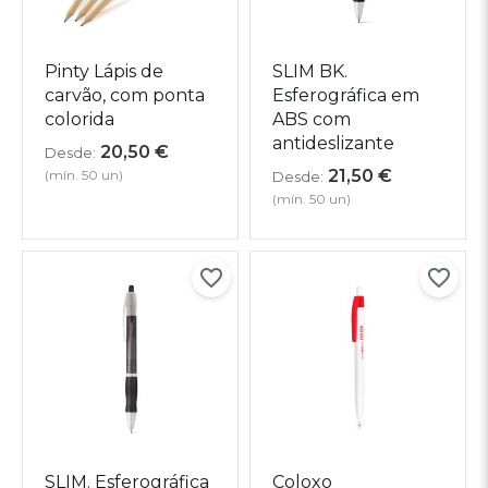
Pinty Lápis de
SLIM BK.
carvão, com ponta
Esferográfica em
colorida
ABS com
antideslizante
20,50
€
Desde:
21,50
€
(mín. 50 un)
Desde:
(mín. 50 un)
SLIM. Esferográfica
Coloxo