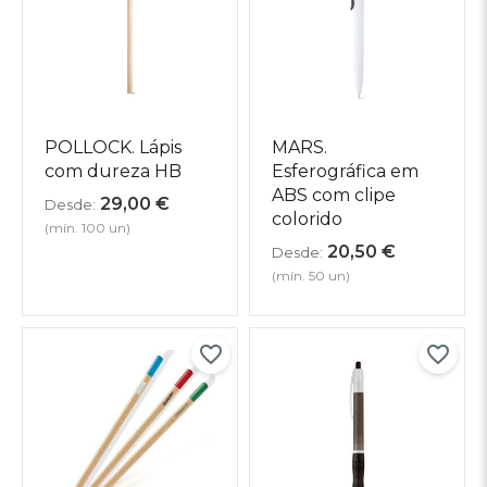
POLLOCK. Lápis
MARS.
com dureza HB
Esferográfica em
ABS com clipe
29,00
€
Desde:
colorido
(mín. 100 un)
20,50
€
Desde:
(mín. 50 un)