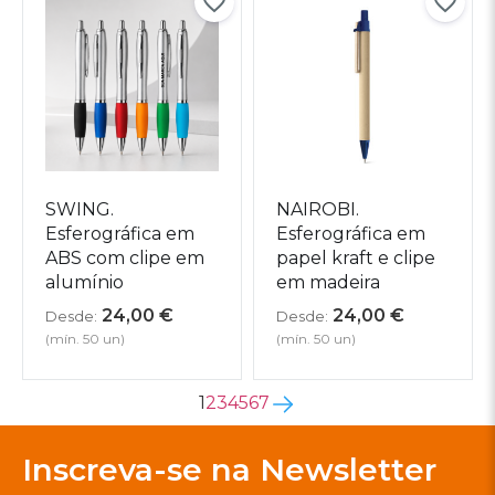
SWING.
NAIROBI.
Esferográfica em
Esferográfica em
ABS com clipe em
papel kraft e clipe
alumínio
em madeira
24,00
€
24,00
€
Desde:
Desde:
(mín. 50 un)
(mín. 50 un)
1
2
3
4
5
6
7
Inscreva-se na Newsletter