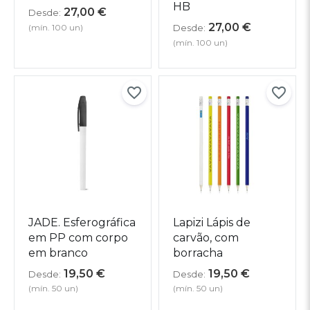
HB
27,00
€
Desde:
27,00
€
(mín. 100 un)
Desde:
(mín. 100 un)
JADE. Esferográfica
Lapizi Lápis de
em PP com corpo
carvão, com
em branco
borracha
19,50
€
19,50
€
Desde:
Desde:
(mín. 50 un)
(mín. 50 un)