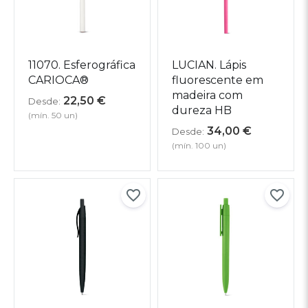
11070. Esferográfica
LUCIAN. Lápis
CARIOCA®
fluorescente em
madeira com
22,50
€
Desde:
dureza HB
(mín. 50 un)
34,00
€
Desde:
(mín. 100 un)