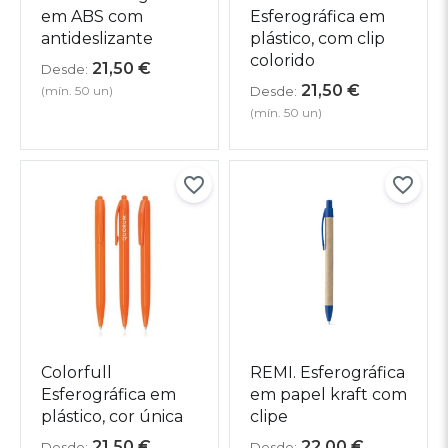
em ABS com
Esferográfica em
antideslizante
plástico, com clip
colorido
21,50
€
Desde:
21,50
€
(mín. 50 un)
Desde:
(mín. 50 un)
Colorfull
REMI. Esferográfica
Esferográfica em
em papel kraft com
plástico, cor única
clipe
21,50
€
22,00
€
Desde:
Desde: