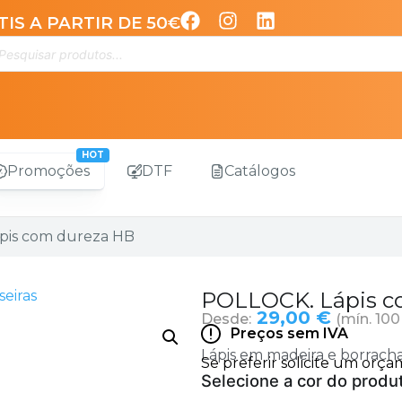
IS A PARTIR DE 50€
Promoções
DTF
Catálogos
pis com dureza HB
seiras
POLLOCK. Lápis c
29,00 €
Desde:
(mín. 100
Preços sem IVA
Lápis em madeira e borracha