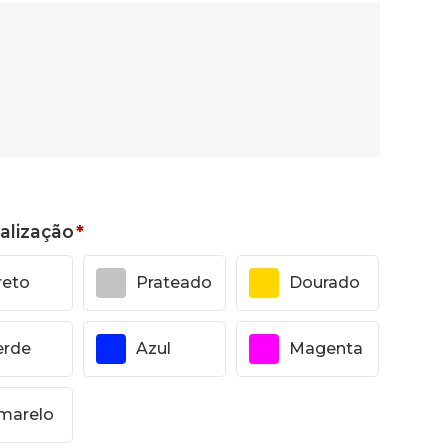
alização
*
reto
Prateado
Dourado
erde
Azul
Magenta
marelo