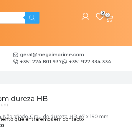
0
geral@megaimprime.com
+351 224 801 937
+351 927 334 334
om dureza HB
 un)
. Não afiado. Grau de dureza: HB. ø7 x 190 mm