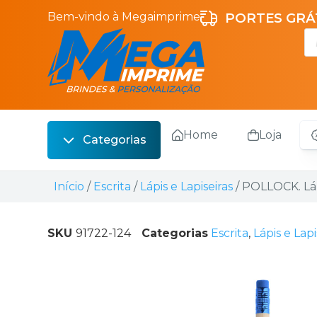
Bem-vindo à Megaimprime
PORTES GRÁT
Home
Loja
Categorias
Escrita
Início
/
Escrita
/
Lápis e Lapiseiras
/ POLLOCK. Lá
Bebidas
Sacos
SKU
91722-124
Categorias
Escrita
,
Lápis e Lapi
Escritório
Malas