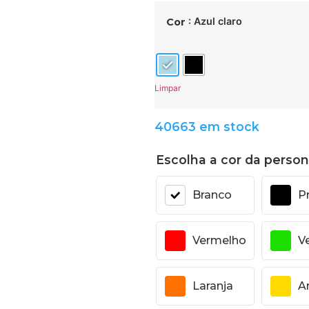
: Azul claro
Cor
Limpar
40663 em stock
Escolha a cor da person
Branco
P
Vermelho
V
Laranja
A