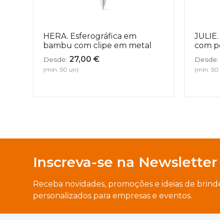
HERA. Esferográfica em
JULIE.
bambu com clipe em metal
com p
27,00
€
Desde:
Desde:
(mín. 50 un)
(mín. 50
Inscreva-se na Newsletter
Receba novidades, promoções e ideias de brind
personalizados para empresas e eventos.