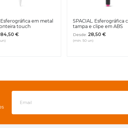
 Esferográfica em metal
SPACIAL. Esferográfica
onteira touch
tampa e clipe em ABS
84,50
€
28,50
€
Desde:
 un)
(mín. 50 un)
es