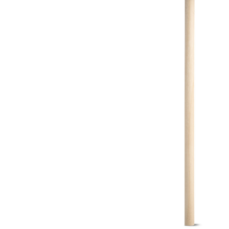
Lazer
Vestuário Laboral
Têxtil