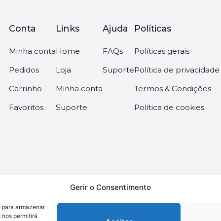
Conta
Links
Ajuda
Políticas
Minha conta
Home
FAQs
Políticas gerais
Pedidos
Loja
Suporte
Política de privacidade
Carrinho
Minha conta
Termos & Condições
Favoritos
Suporte
Política de cookies
Gerir o Consentimento
s para armazenar
os –
Desenvolvido pela somos6digital
 nos permitirá