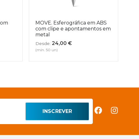
 com
MOVE. Esferográfica em ABS
com clipe e apontamentos em
metal
24,00
€
Desde:
(mín. 50 un)
INSCREVER