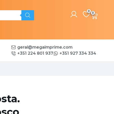
0
geral@megaimprime.com
+351 224 801 937
+351 927 334 334
sta.
osco