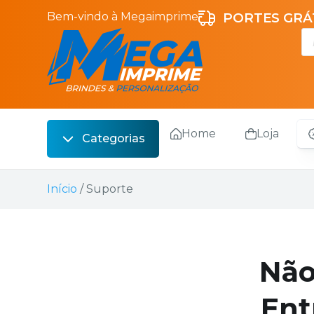
Bem-vindo à Megaimprime
PORTES GRÁT
Home
Loja
Categorias
Escrita
Início
/ Suporte
Bebidas
Sacos
Não
Escritório
Malas
Ent