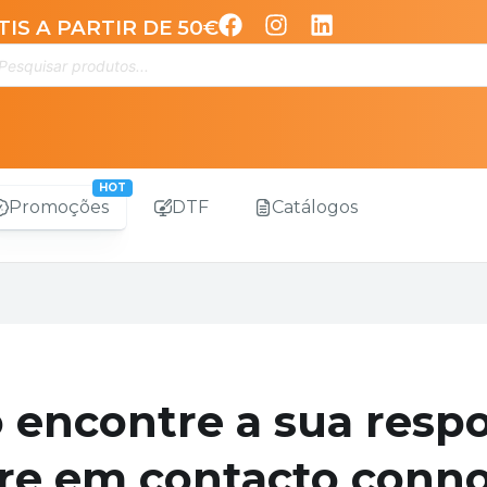
IS A PARTIR DE 50€
Promoções
DTF
Catálogos
 encontre a sua respo
re em contacto conn