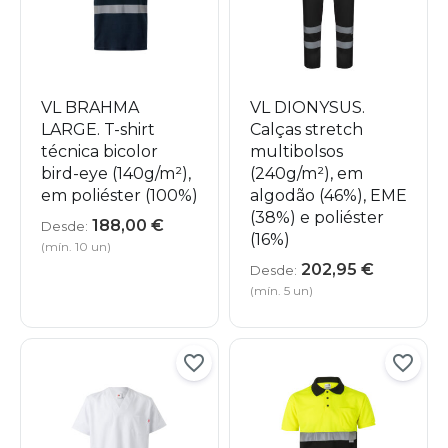
VL BRAHMA
VL DIONYSUS.
LARGE. T-shirt
Calças stretch
técnica bicolor
multibolsos
bird-eye (140g/m²),
(240g/m²), em
em poliéster (100%)
algodão (46%), EME
(38%) e poliéster
188,00
€
Desde:
(16%)
(mín. 10 un)
202,95
€
Desde:
(mín. 5 un)