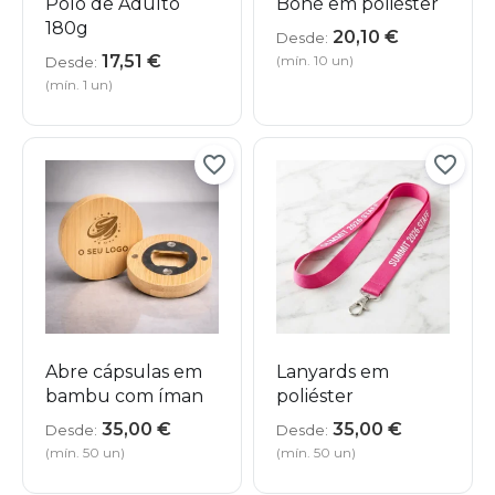
Polo de Adulto
Boné em poliéster
180g
20,10
€
Desde:
17,51
€
(mín. 10 un)
Desde:
(mín. 1 un)
Abre cápsulas em
Lanyards em
bambu com íman
poliéster
35,00
€
35,00
€
Desde:
Desde:
(mín. 50 un)
(mín. 50 un)