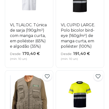
VL TLALOC. Túnica
VL CUPID LARGE.
de sarja (190g/m²)
Polo bicolor bird-
com manga curta,
eye (160g/m²) de
em poliéster (65%)
manga curta, em
e algodão (35%)
poliéster (100%)
170,40
€
191,40
€
Desde:
Desde:
(mín. 10 un)
(mín. 10 un)