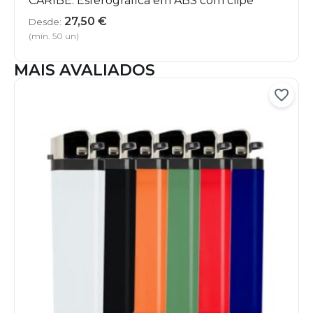
CARIBE. Esferográfica em ABS com clipe
27,50
€
Desde:
(mín. 50 un)
MAIS AVALIADOS