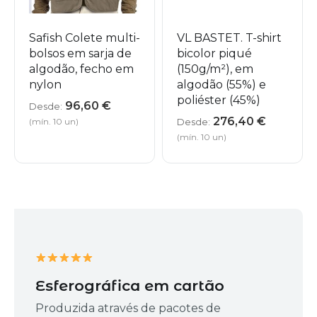
Safish Colete multi-
VL BASTET. T-shirt
bolsos em sarja de
bicolor piqué
algodão, fecho em
(150g/m²), em
nylon
algodão (55%) e
poliéster (45%)
96,60
€
Desde:
276,40
€
(mín. 10 un)
Desde:
(mín. 10 un)
Esferográfica em cartão
Produzida através de pacotes de