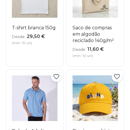
T-shirt branca 150g
Saco de compras
em algodão
29,50
€
Desde:
reciclado 140g/m²
(mín. 10 un)
11,60
€
Desde:
(mín. 10 un)