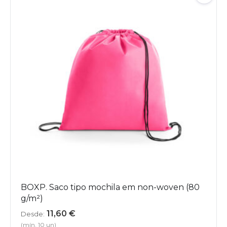
BOXP. Saco tipo mochila em non-woven (80
g/m²)
11,60
€
Desde:
(mín. 10 un)