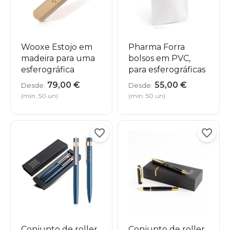
Wooxe Estojo em
Pharma Forra
madeira para uma
bolsos em PVC,
esferográfica
para esferográficas
79,00
€
55,00
€
Desde:
Desde:
(mín. 50 un)
(mín. 50 un)
Conjunto de roller
Conjunto de roller