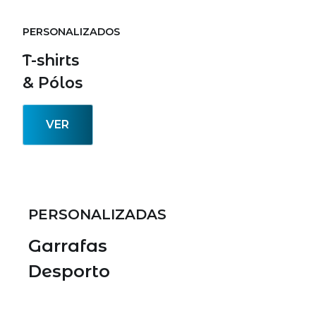
Crie o saco
PERSONALIZADOS
Perfeito
T-shirts
& Pólos
Leve a sua marca para todo o lado
VER
VER PRODUTOS
PERSONALIZADAS
Garrafas
Desporto