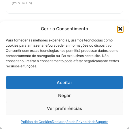
(mín. 10 un)
Gerir o Consentimento
Para fornecer as melhores experiências, usamos tecnologias como
cookies para armazenar e/ou aceder a informações do dispositivo.
Inscreva-se na Newsletter
Consentir com essas tecnologias nos permitirá processar dados, como
comportamento de navegação ou IDs exclusivos neste site. Não
consentir ou retirar o consentimento pode afetar negativamante certos
Receba novidades, promoções e ideias de brindes
recursos e funções.
personalizados para empresas e eventos.
Aceitar
INSCREVER
Negar
Ver preferências
Política de Cookies
Declaração de Privacidade
Suporte