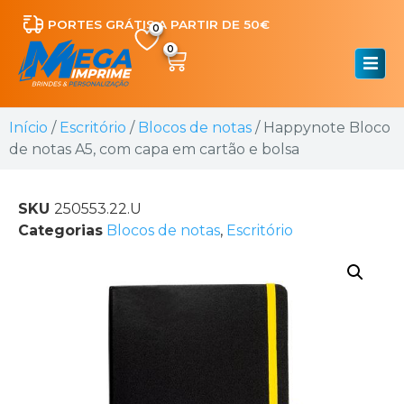
PORTES GRÁTIS A PARTIR DE 50€
0
Início
/
Escritório
/
Blocos de notas
/ Happynote Bloco
de notas A5, com capa em cartão e bolsa
SKU
250553.22.U
Categorias
Blocos de notas
,
Escritório