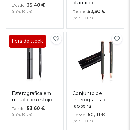
alumínio
35,40
€
Desde:
52,30
€
(mín. 10 un)
Desde:
(mín. 10 un)
Esferográfica em
Conjunto de
metal com estojo
esferográfica e
lapiseira
53,60
€
Desde:
60,10
€
(mín. 10 un)
Desde:
(mín. 10 un)