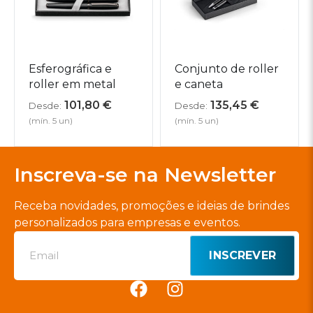
Esferográfica e
Conjunto de roller
roller em metal
e caneta
101,80
€
135,45
€
Desde:
Desde:
(mín. 5 un)
(mín. 5 un)
Inscreva-se na Newsletter
Receba novidades, promoções e ideias de brindes
personalizados para empresas e eventos.
INSCREVER