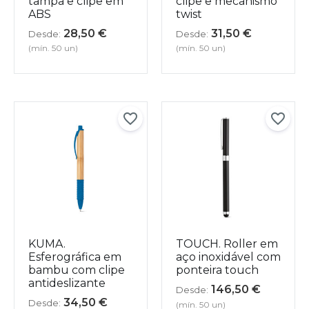
tampa e clipe em
clipe e mecanismo
ABS
twist
28,50
€
31,50
€
Desde:
Desde:
(mín. 50 un)
(mín. 50 un)
KUMA.
TOUCH. Roller em
Esferográfica em
aço inoxidável com
bambu com clipe
ponteira touch
antideslizante
146,50
€
Desde:
34,50
€
Desde:
(mín. 50 un)