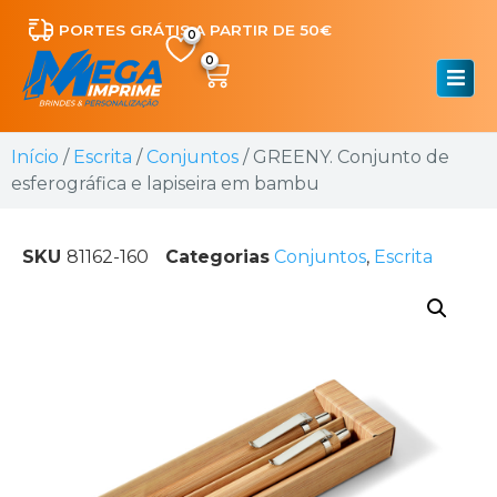
PORTES GRÁTIS A PARTIR DE 50€
0
Início
/
Escrita
/
Conjuntos
/ GREENY. Conjunto de
esferográfica e lapiseira em bambu
SKU
81162-160
Categorias
Conjuntos
,
Escrita