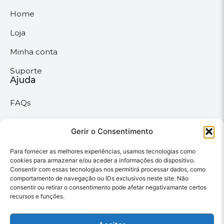
Home
Loja
Minha conta
Suporte
Ajuda
FAQs
Suporte
Políticas
Gerir o Consentimento
Para fornecer as melhores experiências, usamos tecnologias como
Políticas gerais
cookies para armazenar e/ou aceder a informações do dispositivo.
Consentir com essas tecnologias nos permitirá processar dados, como
Política de privacidade
comportamento de navegação ou IDs exclusivos neste site. Não
consentir ou retirar o consentimento pode afetar negativamante certos
Termos & Condições
recursos e funções.
Política de cookies