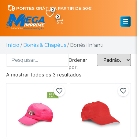
PORTES GRÁTIS A PARTIR DE 50€
0
Início
/
Bonés & Chapéus
/ Bonés iInfantil
Ordenar
por:
A mostrar todos os 3 resultados