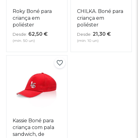
Roky Boné para
CHILKA. Boné para
criança em
criança em
poliéster
poliéster
62,50
€
21,30
€
Desde:
Desde:
(mín. 50 un)
(mín. 10 un)
Kassie Boné para
criança com pala
sandwich, de