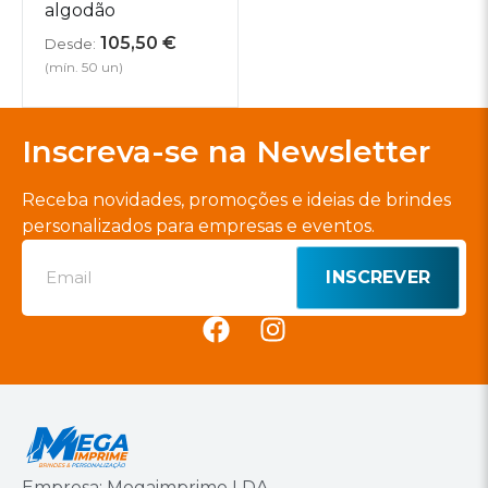
algodão
105,50
€
Desde:
(mín. 50 un)
Inscreva-se na Newsletter
Receba novidades, promoções e ideias de brindes
personalizados para empresas e eventos.
INSCREVER
Empresa: Megaimprime LDA