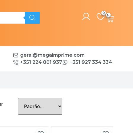
0
geral@megaimprime.com
+351 224 801 937
+351 927 334 334
ar