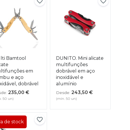
lti Bamtool
DUNITO. Mini alicate
cate
multifunções
ltifunções em
dobrável em aço
mbu e aço
inoxidável e
xidável, dobrável
alumínio
235,00
€
243,50
€
de:
Desde:
. 50 un)
(mín. 50 un)