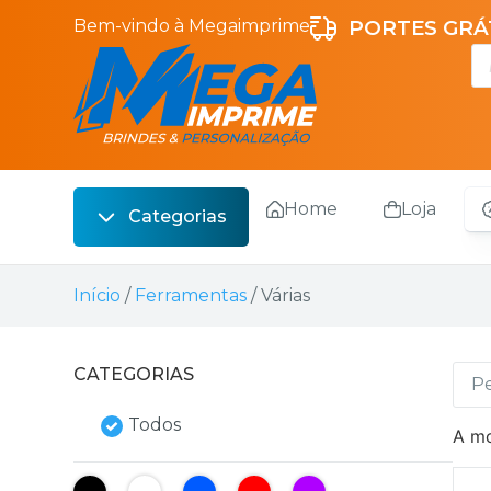
Bem-vindo à Megaimprime
PORTES GRÁT
Home
Loja
Categorias
Escrita
Início
/
Ferramentas
/ Várias
Bebidas
Sacos
CATEGORIAS
Escritório
Todos
A mo
Malas