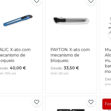
ALIC. X-ato com
PAYTON. X-ato com
Mu
ecanismo de
mecanismo de
Ali
loqueio
bloqueio
mu
ba
40,00
€
33,50
€
esde:
Desde:
ino
ín. 100 un)
(mín. 50 un)
Des
(mín