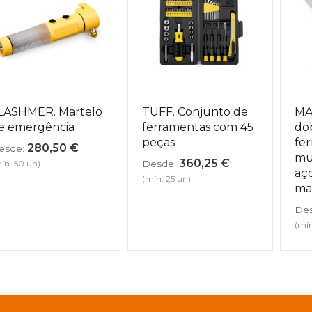
LASHMER. Martelo
TUFF. Conjunto de
MA
e emergência
ferramentas com 45
do
peças
fe
280,50
€
esde:
mu
360,25
€
ín. 50 un)
Desde:
aço
(mín. 25 un)
ma
Des
(mín