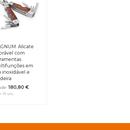
GNUM. Alicate
brável com
rramentas
ltifunções em
 inoxidável e
deira
180,80
€
de:
. 10 un)