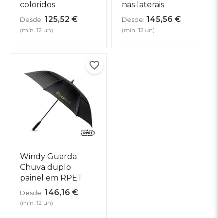
coloridos
nas laterais
125,52
€
145,56
€
Desde:
Desde:
(mín. 12 un)
(mín. 12 un)
Windy Guarda
Chuva duplo
painel em RPET
146,16
€
Desde:
(mín. 12 un)