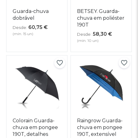
Guarda-chuva
BETSEY. Guarda-
dobrável
chuva em poliéster
190T
60,75
€
Desde:
58,30
€
(mín. 15 un)
Desde:
(mín. 10 un)
Colorain Guarda-
Raingrow Guarda-
chuva em pongee
chuva em pongee
190T, detalhes
190T, extensível