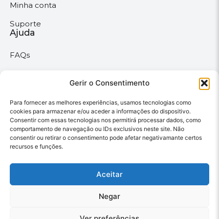
Minha conta
Suporte
Ajuda
FAQs
Suporte
Políticas
Gerir o Consentimento
Para fornecer as melhores experiências, usamos tecnologias como
Políticas gerais
cookies para armazenar e/ou aceder a informações do dispositivo.
Consentir com essas tecnologias nos permitirá processar dados, como
Política de privacidade
comportamento de navegação ou IDs exclusivos neste site. Não
consentir ou retirar o consentimento pode afetar negativamante certos
Termos & Condições
recursos e funções.
Política de cookies
Aceitar
Megaimprime © 2025 |
Negar
Todos os Direitos
Reservados –
Ver preferências