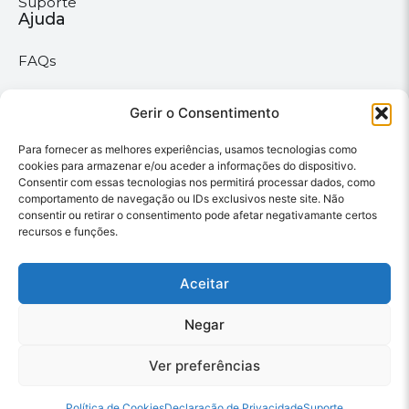
Suporte
Ajuda
FAQs
Suporte
Políticas
Gerir o Consentimento
Para fornecer as melhores experiências, usamos tecnologias como
Políticas gerais
cookies para armazenar e/ou aceder a informações do dispositivo.
Consentir com essas tecnologias nos permitirá processar dados, como
Política de privacidade
comportamento de navegação ou IDs exclusivos neste site. Não
consentir ou retirar o consentimento pode afetar negativamante certos
Termos & Condições
recursos e funções.
Política de cookies
Aceitar
Megaimprime © 2025 |
Negar
Todos os Direitos
Reservados –
Ver preferências
Desenvolvido pela
somos6digital
Filtros
Política de Cookies
Declaração de Privacidade
Suporte