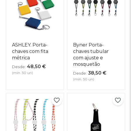
ASHLEY. Porta-
Byner Porta-
chaves com fita
chaves tubular
métrica
com ajuste e
mosquetão
48,50
€
Desde:
38,50
€
(mín. 50 un)
Desde:
(mín. 50 un)