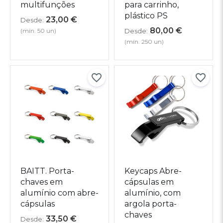
multifunções
para carrinho,
plástico PS
23,00
€
Desde:
80,00
€
(mín. 50 un)
Desde:
(mín. 250 un)
BAITT. Porta-
Keycaps Abre-
chaves em
cápsulas em
alumínio com abre-
alumínio, com
cápsulas
argola porta-
chaves
33,50
€
Desde: