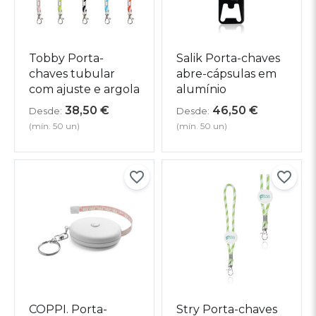
Tobby Porta-
Salik Porta-chaves
chaves tubular
abre-cápsulas em
com ajuste e argola
alumínio
38,50
€
46,50
€
Desde:
Desde:
(mín. 50 un)
(mín. 50 un)
COPPI. Porta-
Stry Porta-chaves