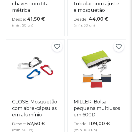
chaves com fita
tubular com ajuste
métrica
e mosquetão
41,50
€
44,00
€
Desde:
Desde:
(mín. 50 un)
(mín. 50 un)
CLOSE. Mosquetão
MILLER. Bolsa
com abre-cápsulas
pequena multiusos
em alumínio
em 600D
52,50
€
109,00
€
Desde:
Desde:
(mín. 50 un)
(mín. 100 un)