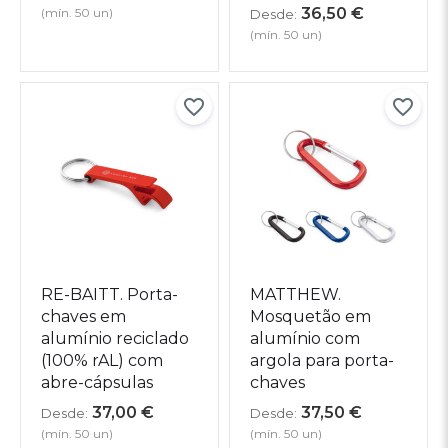
36,50
€
(mín. 50 un)
Desde:
(mín. 50 un)
RE-BAITT. Porta-
MATTHEW.
chaves em
Mosquetão em
alumínio reciclado
alumínio com
(100% rAL) com
argola para porta-
abre-cápsulas
chaves
37,00
€
37,50
€
Desde:
Desde:
(mín. 50 un)
(mín. 50 un)