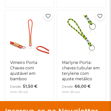
Vimeiro Porta
Marlyne Porta-
Chaves com
chaves tubular em
ajustável em
terylene com
bamboo
ajuste metálico
51,50
€
66,00
€
Desde:
Desde:
(mín. 50 un)
(mín. 50 un)
Inscreva-se na Newsletter