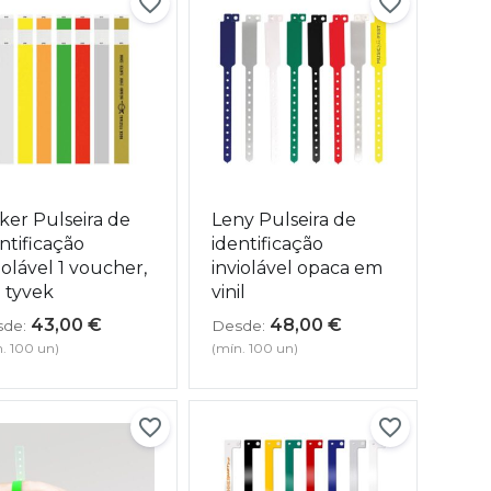
ker Pulseira de
Leny Pulseira de
ntificação
identificação
iolável 1 voucher,
inviolável opaca em
 tyvek
vinil
43,00
€
48,00
€
de:
Desde:
. 100 un)
(mín. 100 un)