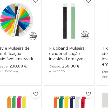
ayle Pulseira de
Fluoband Pulseira
Tik
dentificação
de identificação
ide
nviolável em tyvek
inviolável em tyvek
inv
em
230,00
€
250,00
€
esde:
Desde:
ín. 1000 un)
(mín. 1000 un)
Des
(mín