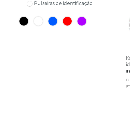
Pulseiras de identificação
Lazer
Vestuário Laboral
Têxtil
K
i
i
D
(m