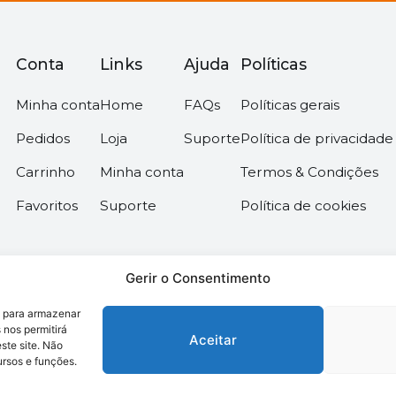
Conta
Links
Ajuda
Políticas
Minha conta
Home
FAQs
Políticas gerais
Pedidos
Loja
Suporte
Política de privacidade
Carrinho
Minha conta
Termos & Condições
Favoritos
Suporte
Política de cookies
Gerir o Consentimento
s para armazenar
 nos permitirá
Aceitar
te site. Não
ursos e funções.