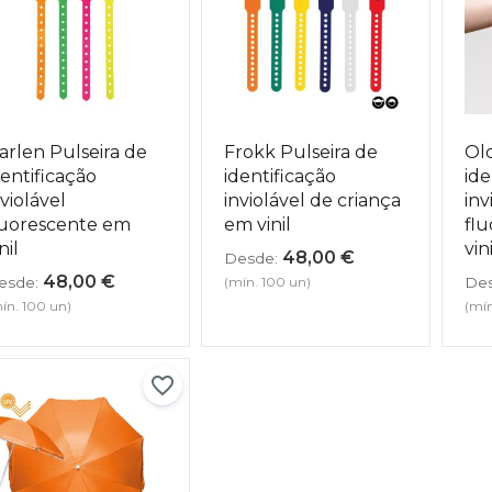
arlen Pulseira de
Frokk Pulseira de
Old
dentificação
identificação
ide
nviolável
inviolável de criança
inv
luorescente em
em vinil
fl
nil
vini
48,00
€
Desde:
48,00
€
(mín. 100 un)
esde:
Des
ín. 100 un)
(mín