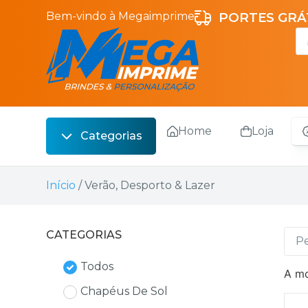
Bem-vindo à Megaimprime
PORTES GRÁT
Home
Loja
Categorias
Escrita
Início
/ Verão, Desporto & Lazer
Bebidas
Sacos
CATEGORIAS
Escritório
Todos
A mo
Malas
Chapéus De Sol