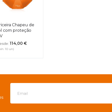
riceira Chapeu de
ol com proteção
V
114,00
€
esde:
ín. 10 un)
es