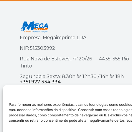
Empresa: Megaimprime LDA
NIF: 515303992
Rua Nova de Esteves , nº 20/26 — 4435-355 Rio
Tinto
Segunda a Sexta: 8.30h às 12h30 / 14h às 18h
+351 927 334 334
ou
geral@megaimprime.com
Para fornecer as melhores experiências, usamos tecnologias como cookie
e/ou aceder a informações do dispositivo. Consentir com essas tecnologias
processar dados, como comportamento de navegação ou IDs exclusivos nes
consentir ou retirar o consentimento pode afetar negativamante certos rec