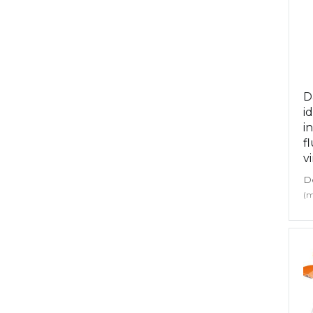
D
i
i
f
vi
D
(m