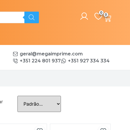
0
geral@megaimprime.com
+351 224 801 937
+351 927 334 334
ar