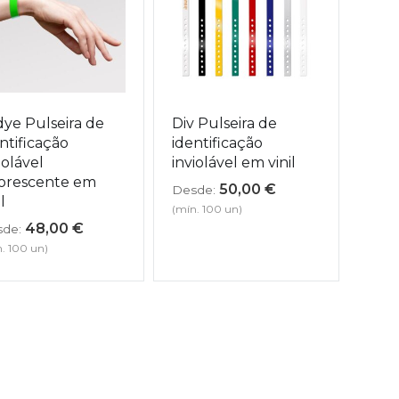
ye Pulseira de
Div Pulseira de
ntificação
identificação
iolável
inviolável em vinil
uorescente em
50,00
€
Desde:
l
(mín. 100 un)
48,00
€
de:
. 100 un)