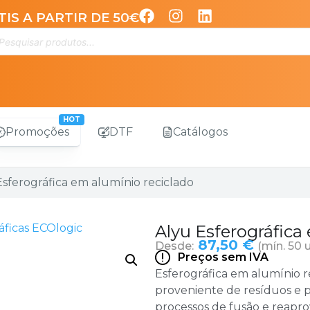
IS A PARTIR DE 50€
Promoções
DTF
Catálogos
Esferográfica em alumínio reciclado
áficas ECOlogic
Alyu Esferográfica
87,50 €
Desde:
(mín. 50 
Preços sem IVA
Esferográfica em alumínio r
proveniente de resíduos e pr
processos de fusão e reaprov