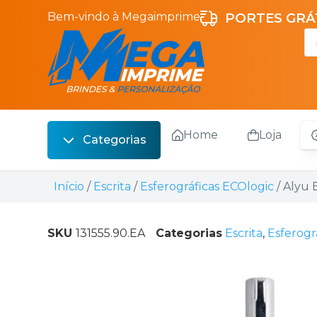
Bem-vindo à Megaimprime
PORTES GRÁT
Home
Loja
Categorias
Escrita
Início
/
Escrita
/
Esferográficas ECOlogic
/ Alyu 
Bebidas
Sacos
SKU
131555.90.EA
Categorias
Escrita
,
Esferogr
Escritório
Malas