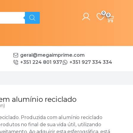
0
geral@megaimprime.com
+351 224 801 937
+351 927 334 334
 em alumínio reciclado
un)
eciclado. Produzida com alumínio reciclado
odutos no final de sua vida útil, utilizando
eitamento. Ao adquirir esta esferográfica, está