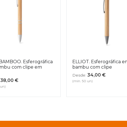
BAMBOO. Esferográfica
ELLIOT. Esferográfica e
mbu com clipe em
bambu com clipe
34,00
€
Desde:
38,00
€
(mín. 50 un)
 un)