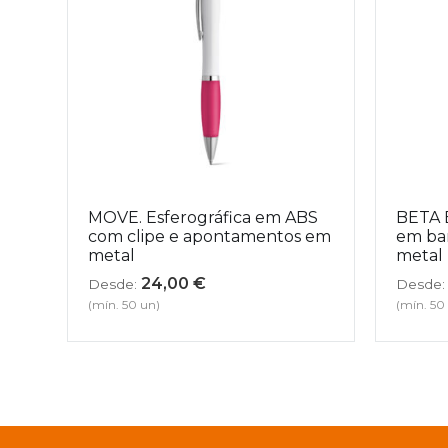
MOVE. Esferográfica em ABS
BETA 
com clipe e apontamentos em
em ba
metal
metal
24,00
€
Desde:
Desde:
(mín. 50 un)
(mín. 50