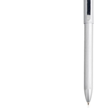
Lazer
Vestuário Laboral
Têxtil