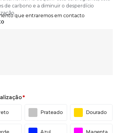
es de carbono e a diminuir o desperdício
ização.
alização
*
reto
Prateado
Dourado
erde
Azul
Magenta