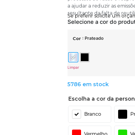
a ajudar a reduzir as emissõ
resultante da falta de reutil
: Prateado
Cor
Limpar
5786 em stock
Escolha a cor da person
Branco
P
Vermelho
V