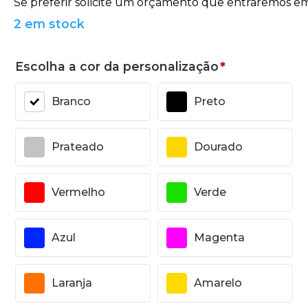
2 em stock
Escolha a cor da personalização
*
Branco
Preto
Prateado
Dourado
Vermelho
Verde
Azul
Magenta
Laranja
Amarelo