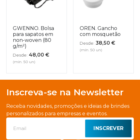
GWENNO. Bolsa
OREN. Gancho
para sapatos em
com mosquetão
non-woven (80
38,50
€
Desde:
g/m²)
(mín. 50 un)
48,00
€
Desde:
(mín. 50 un)
Inscreva-se na Newsletter
Receba novidades, promoções e ideias de brindes
personalizados para empresas e eventos.
INSCREVER