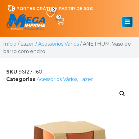
PORTES GRÁTIS A PARTIR DE 50€
0
Início
/
Lazer
/
Acessórios Vários
/ ANETHUM. Vaso de
barro com endro
SKU
96127-160
Categorias
Acessórios Vários
,
Lazer