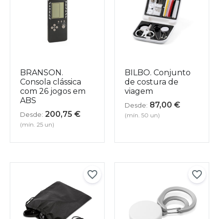
BRANSON.
BILBO. Conjunto
Consola clássica
de costura de
com 26 jogos em
viagem
ABS
87,00
€
Desde:
200,75
€
Desde:
(mín. 50 un)
(mín. 25 un)