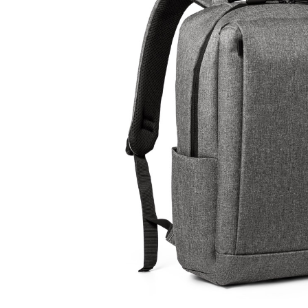
Lazer
Vestuário Laboral
Têxtil