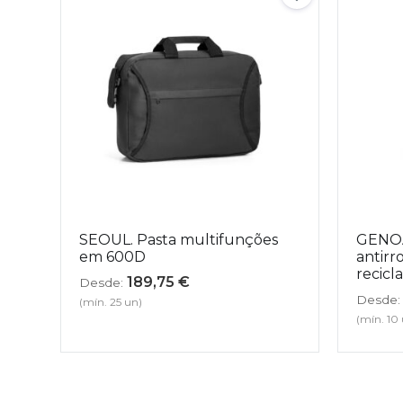
SEOUL. Pasta multifunções
GENOA
em 600D
antirr
recicl
189,75
€
Desde:
Desde:
(mín. 25 un)
(mín. 10