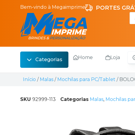
Bem-vindo à Megaimprime
PORTES GRÁT
Home
Loja
Categorias
Escrita
Início
/
Malas
/
Mochilas para PC/Tablet
/ BOLOG
Bebidas
Sacos
SKU
92999-113
Categorias
Malas
,
Mochilas pa
Escritório
Malas