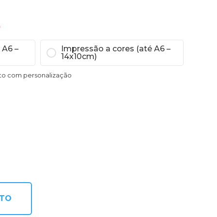
*
 A6 –
Impressão a cores (até A6 –
14x10cm)
uto com personalização
NTO