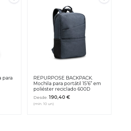
 para
REPURPOSE BACKPACK.
Mochila para portátil 15’6” em
poliéster reciclado 600D
190,40
€
Desde:
(mín. 10 un)