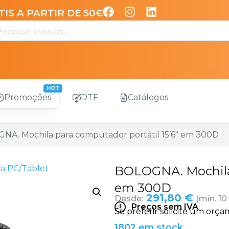
IS A PARTIR DE 50€
Promoções
DTF
Catálogos
NA. Mochila para computador portátil 15’6″ em 300D
ra PC/Tablet
BOLOGNA. Mochila 
em 300D
291,80 €
Desde:
(mín. 10
Preços sem IVA
1802 em stock