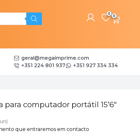
0
geral@megaimprime.com
+351 224 801 937
+351 927 334 334
para computador portátil 15’6″
 un)