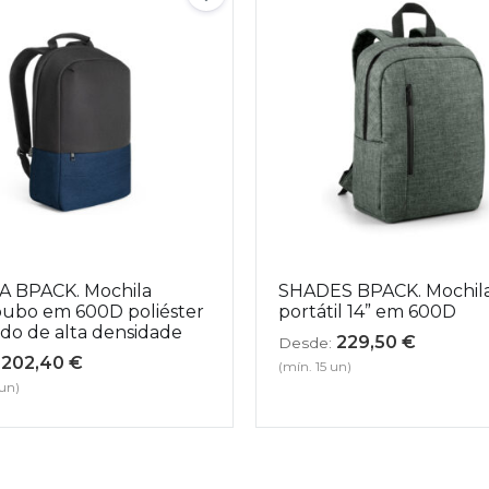
 BPACK. Mochila
SHADES BPACK. Mochila
oubo em 600D poliéster
portátil 14” em 600D
ado de alta densidade
229,50
€
Desde:
202,40
€
(mín. 15 un)
 un)