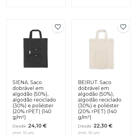
SIENA. Saco
BEIRUT. Saco
dobrável em
dobrável em
algodão (50%),
algodão (50%),
algodão reciclado
algodão reciclado
(30%) e poliéster
(30%) e poliéster
(20% rPET) (140
(20% rPET) (140
g/m²)
g/m²)
24,10
€
22,30
€
Desde:
Desde:
(mín. 10 un)
(mín. 10 un)