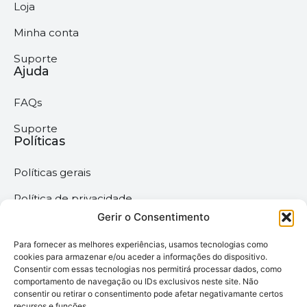
Loja
Minha conta
Suporte
Ajuda
FAQs
Suporte
Políticas
Políticas gerais
Política de privacidade
Gerir o Consentimento
Termos & Condições
Para fornecer as melhores experiências, usamos tecnologias como
Política de cookies
cookies para armazenar e/ou aceder a informações do dispositivo.
Consentir com essas tecnologias nos permitirá processar dados, como
comportamento de navegação ou IDs exclusivos neste site. Não
Megaimprime © 2025 |
consentir ou retirar o consentimento pode afetar negativamante certos
recursos e funções.