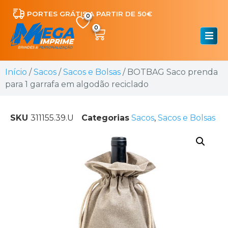
PORTES GRÁTIS A PARTIR DE 50€
0
Início
/
Sacos
/
Sacos e Bolsas
/ BOTBAG Saco prenda
para 1 garrafa em algodão reciclado
SKU
311155.39.U
Categorias
Sacos
,
Sacos e Bolsas