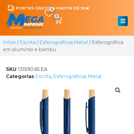
PORTES GRÁTIS A PARTIR DE 50€
0
Início
/
Escrita
/
Esferográficas Metal
/ Esferográfica
em alumínio e bambu
SKU
131590.65.EA
Categorias
Escrita
,
Esferográficas Metal