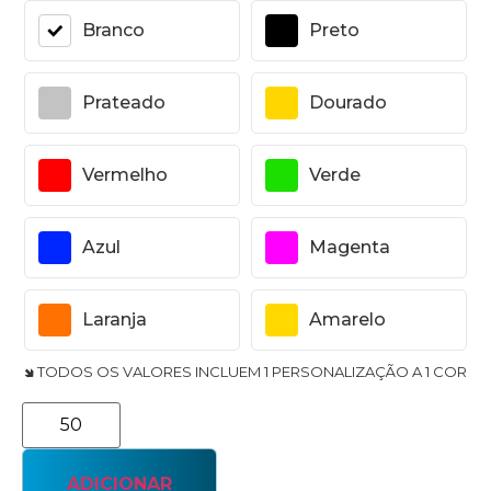
Branco
Preto
Prateado
Dourado
Vermelho
Verde
Azul
Magenta
Laranja
Amarelo
🢆 TODOS OS VALORES INCLUEM 1 PERSONALIZAÇÃO A 1 COR
ADICIONAR