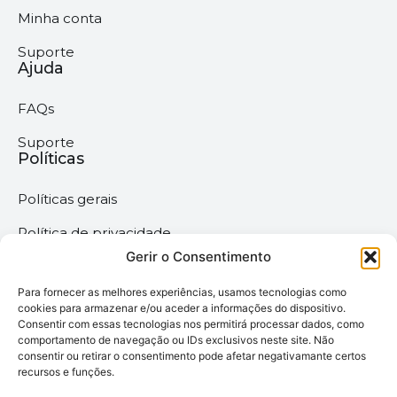
Minha conta
Suporte
Ajuda
FAQs
Suporte
Políticas
Políticas gerais
Política de privacidade
Gerir o Consentimento
Termos & Condições
Para fornecer as melhores experiências, usamos tecnologias como
Política de cookies
cookies para armazenar e/ou aceder a informações do dispositivo.
Consentir com essas tecnologias nos permitirá processar dados, como
comportamento de navegação ou IDs exclusivos neste site. Não
Megaimprime © 2025 |
consentir ou retirar o consentimento pode afetar negativamante certos
recursos e funções.
Todos os Direitos
Reservados –