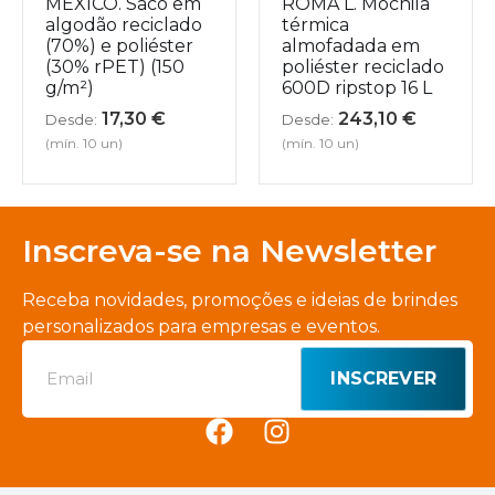
MEXICO. Saco em
ROMA L. Mochila
algodão reciclado
térmica
(70%) e poliéster
almofadada em
(30% rPET) (150
poliéster reciclado
g/m²)
600D ripstop 16 L
17,30
€
243,10
€
Desde:
Desde:
(mín. 10 un)
(mín. 10 un)
Inscreva-se na Newsletter
Receba novidades, promoções e ideias de brindes
personalizados para empresas e eventos.
INSCREVER