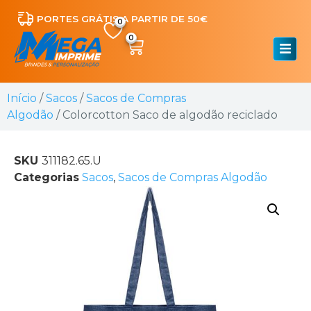
PORTES GRÁTIS A PARTIR DE 50€
0
Início
/
Sacos
/
Sacos de Compras
Algodão
/ Colorcotton Saco de algodão reciclado
SKU
311182.65.U
Categorias
Sacos
,
Sacos de Compras Algodão