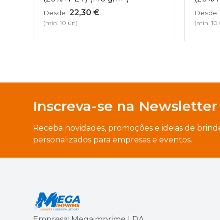
22,30
€
Desde:
Desde:
(mín. 10 un)
(mín. 10
Inscreva-se na Newsletter
Receba novidades, promoções e ideias de brind
personalizados para empresas e eventos.
Empresa: Megaimprime LDA