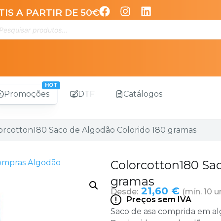
IS A PARTIR DE 50€
Promoções
DTF
Catálogos
orcotton180 Saco de Algodão Colorido 180 gramas
ompras Algodão
Colorcotton180 Sac
gramas
21,60 €
Desde:
(mín. 10 u
Preços sem IVA
Saco de asa comprida em alg