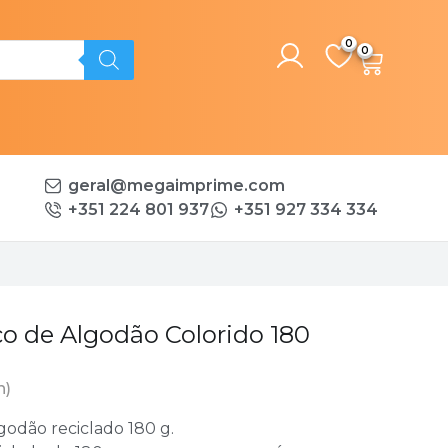
0
geral@megaimprime.com
+351 224 801 937
+351 927 334 334
o de Algodão Colorido 180
n)
odão reciclado 180 g.