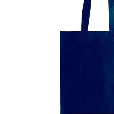
Lazer
Vestuário Laboral
Têxtil