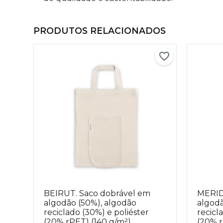
PRODUTOS RELACIONADOS
BEIRUT. Saco dobrável em
MERID
algodão (50%), algodão
algodã
reciclado (30%) e poliéster
recicl
(20% rPET) (140 g/m²)
(20% 