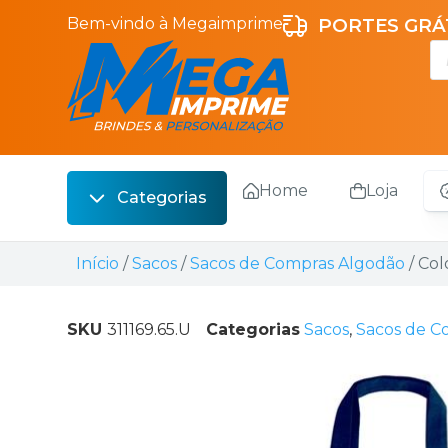
Bem-vindo à Megaimprime
PORTES GRÁT
Home
Loja
Categorias
Escrita
Início
/
Sacos
/
Sacos de Compras Algodão
/ Col
Bebidas
Sacos
SKU
311169.65.U
Categorias
Sacos
,
Sacos de C
Escritório
Malas