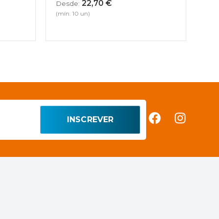
22,70
€
Desde:
(mín. 10 un)
INSCREVER