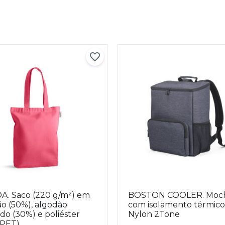
A. Saco (220 g/m²) em
BOSTON COOLER. Moch
o (50%), algodão
com isolamento térmic
ado (30%) e poliéster
Nylon 2Tone
rPET)