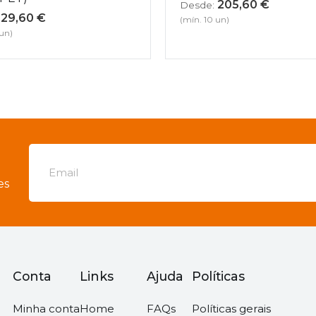
205,60
€
Desde:
29,60
€
(mín. 10 un)
 un)
es
Conta
Links
Ajuda
Políticas
Minha conta
Home
FAQs
Políticas gerais