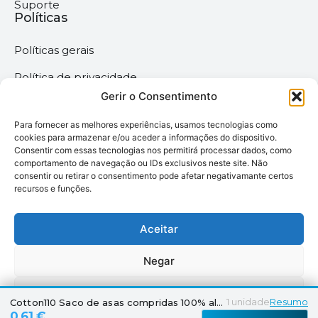
Suporte
Políticas
Políticas gerais
Política de privacidade
Gerir o Consentimento
Termos & Condições
Para fornecer as melhores experiências, usamos tecnologias como
Política de cookies
cookies para armazenar e/ou aceder a informações do dispositivo.
Consentir com essas tecnologias nos permitirá processar dados, como
comportamento de navegação ou IDs exclusivos neste site. Não
Megaimprime © 2025 |
consentir ou retirar o consentimento pode afetar negativamante certos
recursos e funções.
Todos os Direitos
Reservados –
Desenvolvido pela
Aceitar
somos6digital
Negar
Ver preferências
1
unidade
Resumo
Cotton110 Saco de asas compridas 100% algodão
0,61 €