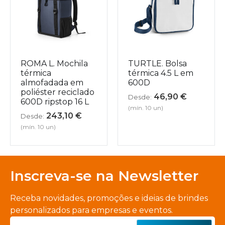
ROMA L. Mochila
TURTLE. Bolsa
térmica
térmica 4.5 L em
almofadada em
600D
poliéster reciclado
46,90
€
Desde:
600D ripstop 16 L
(mín. 10 un)
243,10
€
Desde:
(mín. 10 un)
Inscreva-se na Newsletter
Receba novidades, promoções e ideias de brindes
personalizados para empresas e eventos.