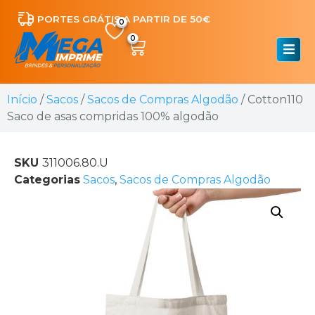
PORTES GRÁTIS A PARTIR DE 50€
0
Início
/
Sacos
/
Sacos de Compras Algodão
/ Cotton110
Saco de asas compridas 100% algodão
SKU
311006.80.U
Categorias
Sacos
,
Sacos de Compras Algodão