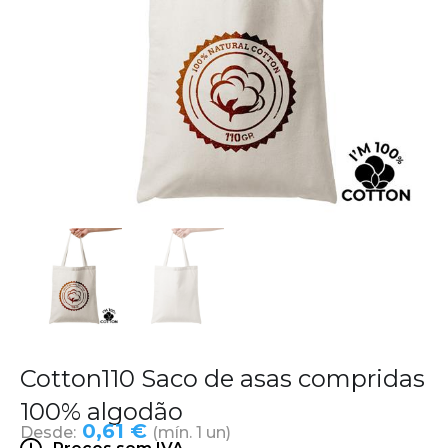
Cotton110 Saco de asas compridas
100% algodão
0,61 €
Desde:
(mín. 1 un)