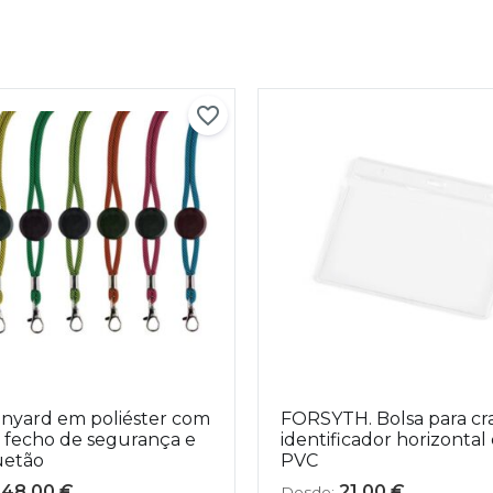
nyard em poliéster com
FORSYTH. Bolsa para cr
, fecho de segurança e
identificador horizontal
etão
PVC
48,00
€
21,00
€
Desde: