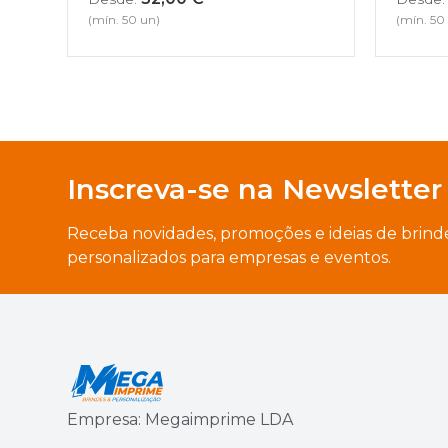
(mín. 50 un)
(mín. 50
Inscreva-se na Newsletter
Receba novidades, promoções e ideias de brind
personalizados para empresas e eventos.
Empresa: Megaimprime LDA