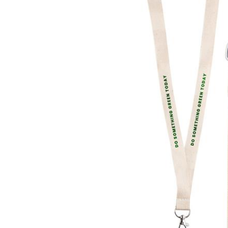
Lazer
Vestuário Laboral
Têxtil