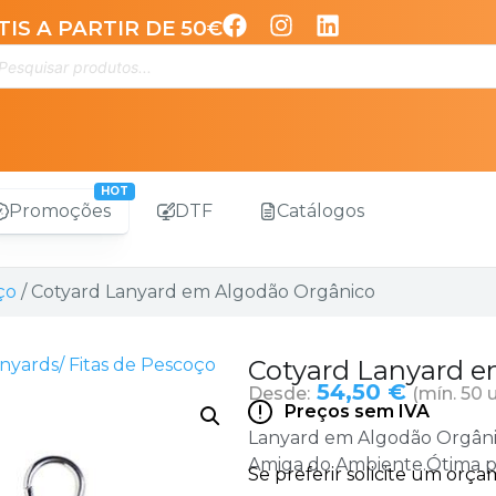
IS A PARTIR DE 50€
Promoções
DTF
Catálogos
ço
/ Cotyard Lanyard em Algodão Orgânico
nyards/ Fitas de Pescoço
Cotyard Lanyard e
54,50 €
Desde:
(mín. 50 
Preços sem IVA
Lanyard em Algodão Orgânic
Amiga do Ambiente.Ótima pa