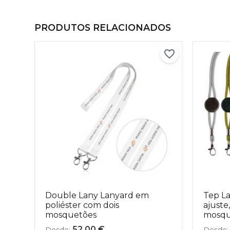
PRODUTOS RELACIONADOS
Double Lany Lanyard em
Tep La
poliéster com dois
ajuste
mosquetões
mosqu
52,00
€
Desde:
Desde: