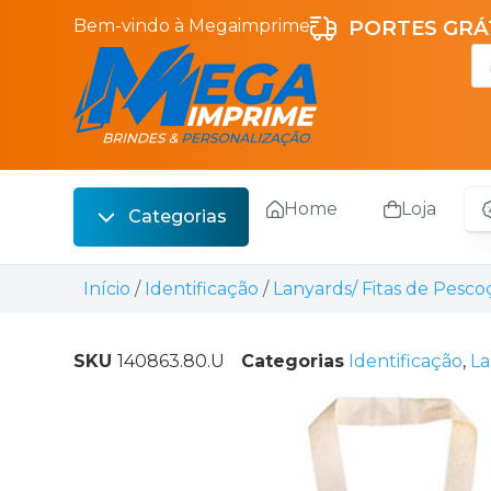
Bem-vindo à Megaimprime
PORTES GRÁT
Home
Loja
Categorias
Escrita
Início
/
Identificação
/
Lanyards/ Fitas de Pesco
Bebidas
Sacos
SKU
140863.80.U
Categorias
Identificação
,
La
Escritório
Malas