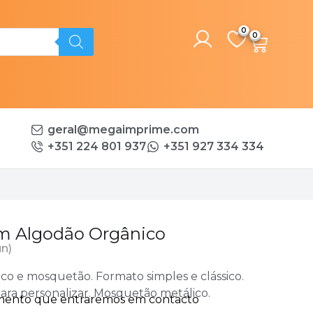
0
geral@megaimprime.com
+351 224 801 937
+351 927 334 334
m Algodão Orgânico
un)
o e mosquetão. Formato simples e clássico.
ra personalizar. Mosquetão metálico.