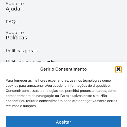
Suporte
Ajuda
FAQs
Suporte
Políticas
Políticas gerais
Política de privacidade
Gerir o Consentimento
Termos & Condições
Para fornecer as melhores experiências, usamos tecnologias como
Política de cookies
cookies para armazenar e/ou aceder a informações do dispositivo.
Consentir com essas tecnologias nos permitirá processar dados, como
comportamento de navegação ou IDs exclusivos neste site. Não
Megaimprime © 2025 |
consentir ou retirar o consentimento pode afetar negativamante certos
recursos e funções.
Todos os Direitos
Reservados –
Desenvolvido pela
Aceitar
somos6digital