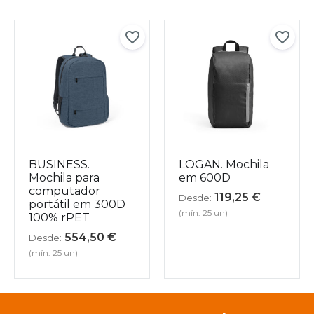
BUSINESS.
LOGAN. Mochila
Mochila para
em 600D
computador
119,25
€
Desde:
portátil em 300D
(mín. 25 un)
100% rPET
554,50
€
Desde:
(mín. 25 un)