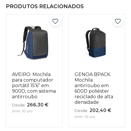
PRODUTOS RELACIONADOS
AVEIRO. Mochila
GENOA BPACK.
para computador
Mochila
portátil 15’6” em
antirroubo em
900D, com sistema
600D poliéster
antirroubo
reciclado de alta
densidade
266,30
€
Desde:
202,40
€
Desde:
(mín. 10 un)
(mín. 10 un)