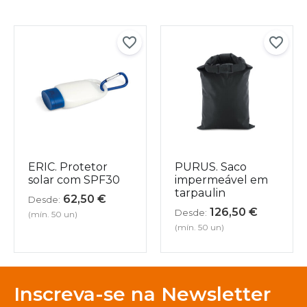
ERIC. Protetor
PURUS. Saco
solar com SPF30
impermeável em
tarpaulin
62,50
€
Desde:
126,50
€
Desde:
(mín. 50 un)
(mín. 50 un)
Inscreva-se na Newsletter