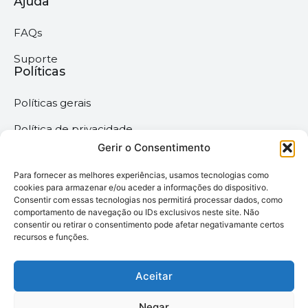
Ajuda
FAQs
Suporte
Políticas
Políticas gerais
Política de privacidade
Gerir o Consentimento
Termos & Condições
Para fornecer as melhores experiências, usamos tecnologias como
Política de cookies
cookies para armazenar e/ou aceder a informações do dispositivo.
Consentir com essas tecnologias nos permitirá processar dados, como
comportamento de navegação ou IDs exclusivos neste site. Não
Megaimprime © 2025 |
consentir ou retirar o consentimento pode afetar negativamante certos
recursos e funções.
Todos os Direitos
Reservados –
Desenvolvido pela
Aceitar
somos6digital
Negar