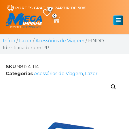
PORTES GRÁTIS A PARTIR DE 50€
0
Início
/
Lazer
/
Acessórios de Viagem
/ FINDO.
Identificador em PP
SKU
98124-114
Categorias
Acessórios de Viagem
,
Lazer