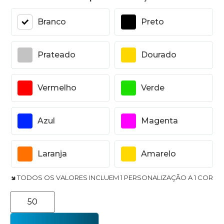
Branco
Preto
Prateado
Dourado
Vermelho
Verde
Azul
Magenta
Laranja
Amarelo
🢆 TODOS OS VALORES INCLUEM 1 PERSONALIZAÇÃO A 1 COR