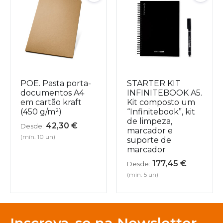
POE. Pasta porta-
STARTER KIT
documentos A4
INFINITEBOOK A5.
em cartão kraft
Kit composto um
(450 g/m²)
“Infinitebook”, kit
de limpeza,
42,30
€
Desde:
marcador e
(mín. 10 un)
suporte de
marcador
177,45
€
Desde:
(mín. 5 un)
Inscreva-se na Newsletter