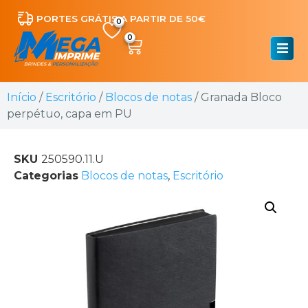
PORTES GRÁTIS A PARTIR DE 50€
0
Início
/
Escritório
/
Blocos de notas
/ Granada Bloco
perpétuo, capa em PU
SKU
250590.11.U
Categorias
Blocos de notas
,
Escritório