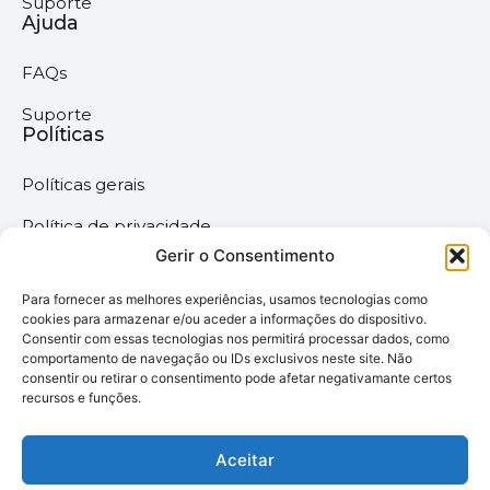
Suporte
Ajuda
FAQs
Suporte
Políticas
Políticas gerais
Política de privacidade
Gerir o Consentimento
Termos & Condições
Para fornecer as melhores experiências, usamos tecnologias como
Política de cookies
cookies para armazenar e/ou aceder a informações do dispositivo.
Consentir com essas tecnologias nos permitirá processar dados, como
comportamento de navegação ou IDs exclusivos neste site. Não
Megaimprime © 2025 |
consentir ou retirar o consentimento pode afetar negativamante certos
recursos e funções.
Todos os Direitos
Reservados –
Desenvolvido pela
Aceitar
somos6digital