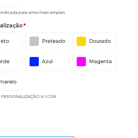
, indicada para artes mais simples
alização
*
reto
Prateado
Dourado
erde
Azul
Magenta
marelo
1 PERSONALIZAÇÃO A 1 COR