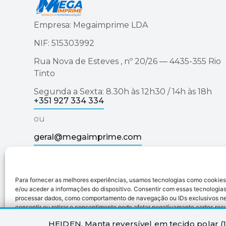
Empresa: Megaimprime LDA
NIF: 515303992
Rua Nova de Esteves , nº 20/26 — 4435-355 Rio
Tinto
Segunda a Sexta: 8.30h às 12h30 / 14h às 18h
+351 927 334 334
ou
geral@megaimprime.com
Para fornecer as melhores experiências, usamos tecnologias como cookie
Megaimprime © 2025 | Todos os Direitos Reservad
e/ou aceder a informações do dispositivo. Consentir com essas tecnologias
processar dados, como comportamento de navegação ou IDs exclusivos nes
consentir ou retirar o consentimento pode afetar negativamante certos rec
HEIDEN. Manta reversível em tecido polar (1