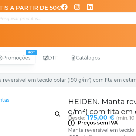
IS A PARTIR DE 50€
Promoções
DTF
Catálogos
reversível em tecido polar (190 g/m²) com fita em cetim
ntas
HEIDEN. Manta reve
g/m²) com fita em 
175,00 €
Desde:
(mín. 10
Preços sem IVA
Manta reversível em tecido 