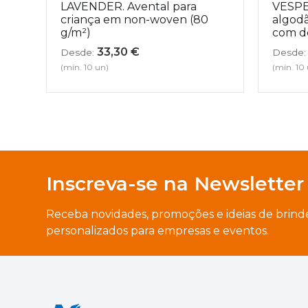
LAVENDER. Avental para
VESPE
criança em non-woven (80
algodã
g/m²)
com d
33,30
€
Desde:
Desde:
(mín. 10 un)
(mín. 10
Inscreva-se na Newsletter
Receba novidades, promoções e ideias de brind
personalizados para empresas e eventos.