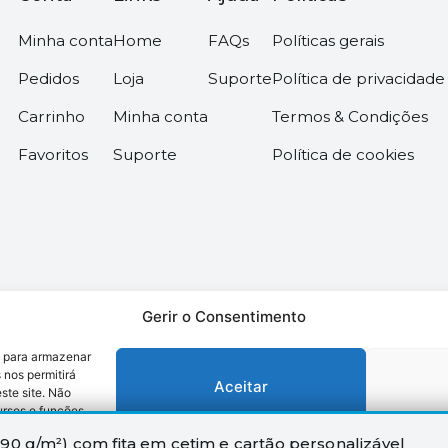
Minha conta
Home
FAQs
Políticas gerais
Pedidos
Loja
Suporte
Política de privacidade
Carrinho
Minha conta
Termos & Condições
Favoritos
Suporte
Política de cookies
Gerir o Consentimento
s para armazenar
os –
Desenvolvido pela somos6digital
 nos permitirá
Aceitar
te site. Não
ursos e funções.
90 g/m²) com fita em cetim e cartão personalizável