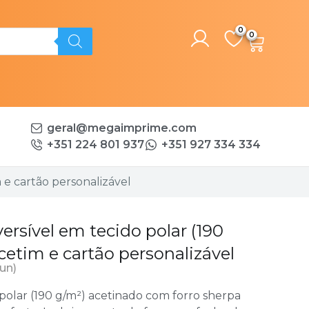
0
geral@megaimprime.com
+351 224 801 937
+351 927 334 334
 e cartão personalizável
rsível em tecido polar (190
cetim e cartão personalizável
 un)
polar (190 g/m²) acetinado com forro sherpa