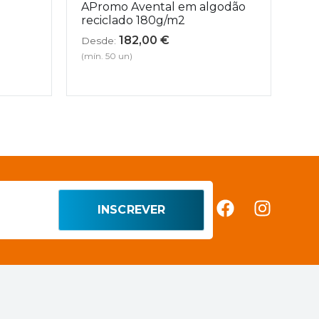
APromo Avental em algodão
reciclado 180g/m2
182,00
€
Desde:
(mín. 50 un)
INSCREVER