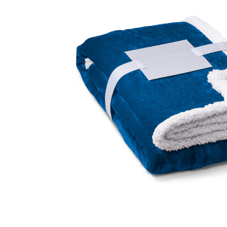
Lazer
Vestuário Laboral
Têxtil