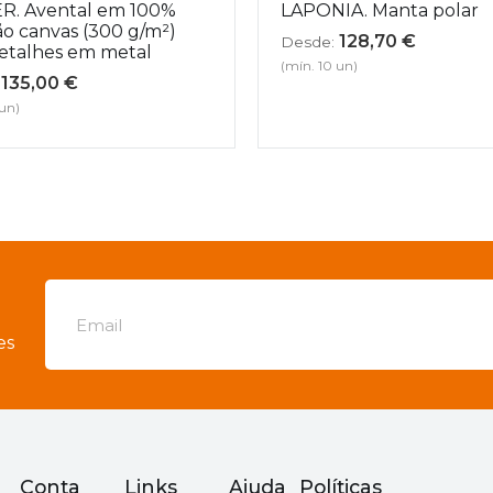
R. Avental em 100%
LAPONIA. Manta polar
o canvas (300 g/m²)
128,70
€
Desde:
etalhes em metal
(mín. 10 un)
135,00
€
 un)
es
Conta
Links
Ajuda
Políticas