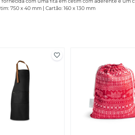
. É fornecida com uma fita em cetim com aderente e um c
etim: 750 x 40 mm | Cartão: 160 x 130 mm