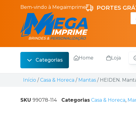
Bem-vindo à Megaimprime
PORTES GRÁT
Home
Loja
Categorias
Escrita
Início
/
Casa & Horeca
/
Mantas
/ HEIDEN. Manta 
Bebidas
Sacos
SKU
99078-114
Categorias
Casa & Horeca
,
Ma
Escritório
Malas