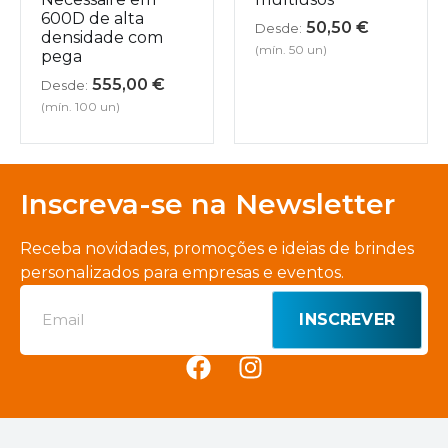
600D de alta
50,50
€
Desde:
densidade com
(mín. 50 un)
pega
555,00
€
Desde:
(mín. 100 un)
Inscreva-se na Newsletter
Receba novidades, promoções e ideias de brindes
personalizados para empresas e eventos.
INSCREVER