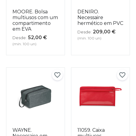
MOORE. Bolsa
DENIRO.
multiusos com um
Necessaire
compartimento
hermético em PVC
em EVA
209,00
€
Desde:
52,00
€
Desde:
(mín. 100 un)
(mín. 100 un)
WAYNE.
11059. Caixa
Necessaire em
multiusos