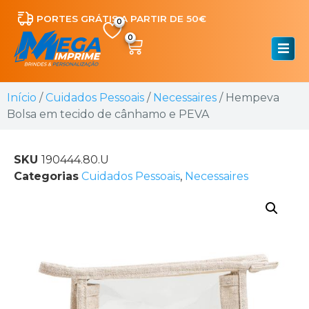
PORTES GRÁTIS A PARTIR DE 50€
0
Início
/
Cuidados Pessoais
/
Necessaires
/ Hempeva
Bolsa em tecido de cânhamo e PEVA
SKU
190444.80.U
Categorias
Cuidados Pessoais
,
Necessaires