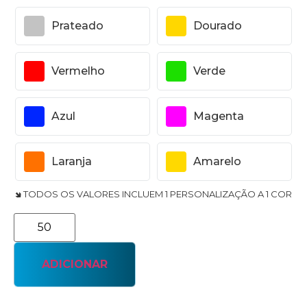
Prateado
Dourado
Vermelho
Verde
Azul
Magenta
Laranja
Amarelo
🢆 TODOS OS VALORES INCLUEM 1 PERSONALIZAÇÃO A 1 COR
ADICIONAR