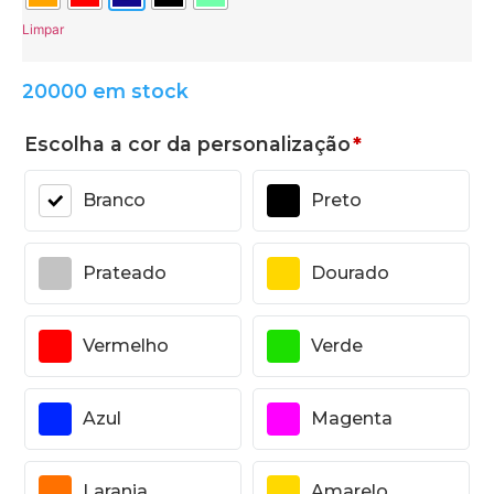
Limpar
20000 em stock
Escolha a cor da personalização
*
Branco
Preto
Prateado
Dourado
Vermelho
Verde
Azul
Magenta
Laranja
Amarelo