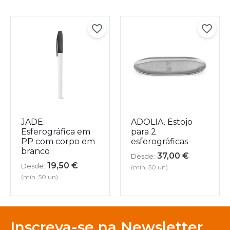
JADE.
ADOLIA. Estojo
Esferográfica em
para 2
PP com corpo em
esferográficas
branco
37,00
€
Desde:
19,50
€
Desde:
(mín. 50 un)
(mín. 50 un)
Inscreva-se na Newsletter