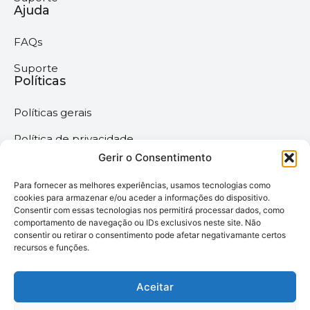
Ajuda
FAQs
Suporte
Políticas
Políticas gerais
Política de privacidade
Gerir o Consentimento
Termos & Condições
Para fornecer as melhores experiências, usamos tecnologias como
Política de cookies
cookies para armazenar e/ou aceder a informações do dispositivo.
Consentir com essas tecnologias nos permitirá processar dados, como
comportamento de navegação ou IDs exclusivos neste site. Não
Megaimprime © 2025 |
consentir ou retirar o consentimento pode afetar negativamante certos
recursos e funções.
Todos os Direitos
Reservados –
Desenvolvido pela
Aceitar
somos6digital