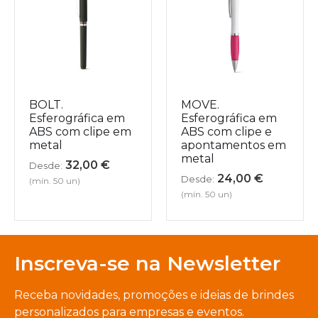
BOLT.
MOVE.
Esferográfica em
Esferográfica em
ABS com clipe em
ABS com clipe e
metal
apontamentos em
metal
32,00
€
Desde:
24,00
€
Desde:
(mín. 50 un)
(mín. 50 un)
Inscreva-se na Newsletter
Receba novidades, promoções e ideias de brindes
personalizados para empresas e eventos.