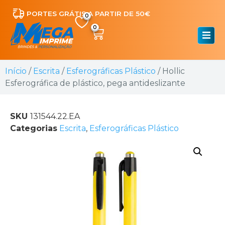
PORTES GRÁTIS A PARTIR DE 50€
0
Início
/
Escrita
/
Esferográficas Plástico
/ Hollic
Esferográfica de plástico, pega antideslizante
SKU
131544.22.EA
Categorias
Escrita
,
Esferográficas Plástico