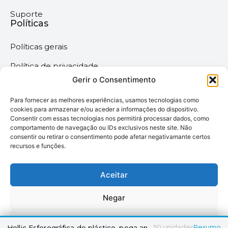
Suporte
Políticas
Políticas gerais
Política de privacidade
Gerir o Consentimento
Termos & Condições
Para fornecer as melhores experiências, usamos tecnologias como
Política de cookies
cookies para armazenar e/ou aceder a informações do dispositivo.
Consentir com essas tecnologias nos permitirá processar dados, como
comportamento de navegação ou IDs exclusivos neste site. Não
Megaimprime © 2025 |
consentir ou retirar o consentimento pode afetar negativamante certos
recursos e funções.
Todos os Direitos
Reservados –
Desenvolvido pela
Aceitar
somos6digital
Negar
Ver preferências
50
unidades
Resumo
Hollic Esferográfica de plástico, pega antideslizante