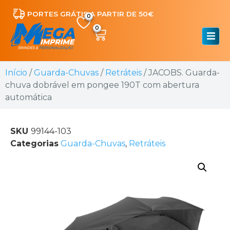
PORTES GRÁTIS A PARTIR DE 50€
0
Início
/
Guarda-Chuvas
/
Retráteis
/ JACOBS. Guarda-
chuva dobrável em pongee 190T com abertura
automática
SKU
99144-103
Categorias
Guarda-Chuvas
,
Retráteis