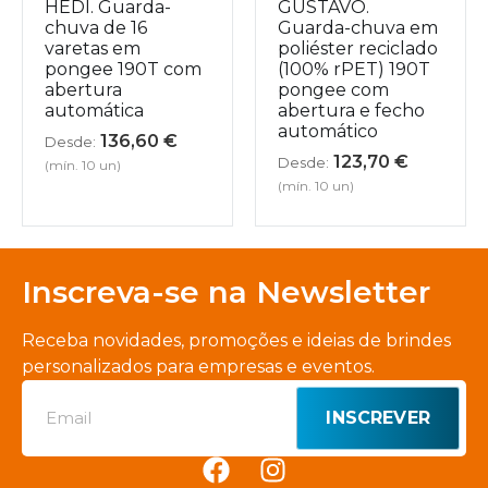
HEDI. Guarda-
GUSTAVO.
chuva de 16
Guarda-chuva em
varetas em
poliéster reciclado
pongee 190T com
(100% rPET) 190T
abertura
pongee com
automática
abertura e fecho
automático
136,60
€
Desde:
123,70
€
Desde:
(mín. 10 un)
(mín. 10 un)
Inscreva-se na Newsletter
Receba novidades, promoções e ideias de brindes
personalizados para empresas e eventos.
INSCREVER