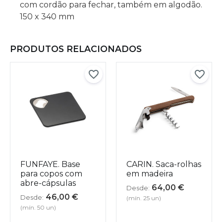
com cordão para fechar, também em algodão.
150 x 340 mm
PRODUTOS RELACIONADOS
FUNFAYE. Base
CARIN. Saca-rolhas
para copos com
em madeira
abre-cápsulas
64,00
€
Desde:
46,00
€
Desde:
(mín. 25 un)
(mín. 50 un)