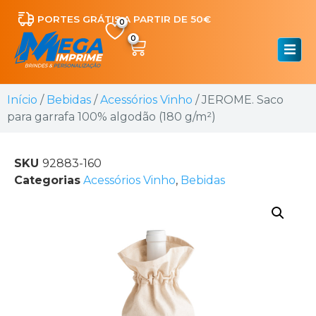
PORTES GRÁTIS A PARTIR DE 50€
0
Início
/
Bebidas
/
Acessórios Vinho
/ JEROME. Saco
para garrafa 100% algodão (180 g/m²)
SKU
92883-160
Categorias
Acessórios Vinho
,
Bebidas