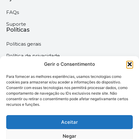
FAQs
Suporte
Políticas
Políticas gerais
Política de privacidade
Gerir o Consentimento
Termos & Condições
Para fornecer as melhores experiências, usamos tecnologias como
Política de cookies
cookies para armazenar e/ou aceder a informações do dispositivo.
Consentir com essas tecnologias nos permitirá processar dados, como
comportamento de navegação ou IDs exclusivos neste site. Não
Megaimprime © 2025 |
consentir ou retirar o consentimento pode afetar negativamante certos
recursos e funções.
Todos os Direitos
Reservados –
Desenvolvido pela
Aceitar
somos6digital
Negar