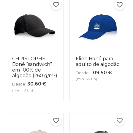
CHRISTOPHE.
Flinn Boné para
Boné “sandwich”
adulto de algodão
em 100% de
109,50
€
Desde:
algodão (260 g/m²)
(mín. 50 un)
30,60
€
Desde:
(mín. 10 un)