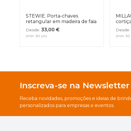
STEWIE. Porta-chaves
MILLA
retangular em madeira de faia
cortiç
33,00
€
Desde:
Desde:
(mín. 50 un)
(mín. 50
Inscreva-se na Newsletter
Receba novidades, promoções e ideias de brind
personalizados para empresas e eventos.