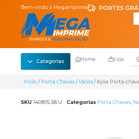
Bem-vindo à Megaimprime
PORTES GRÁT
Home
Loja
Categorias
Escrita
Início
/
Porta-Chaves
/
Vários
/ Kylie Porta-cha
Bebidas
Sacos
SKU
140815.38.U
Categorias
Porta-Chaves
,
Vá
Escritório
Malas