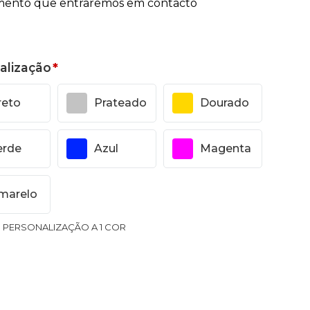
alização
*
reto
Prateado
Dourado
erde
Azul
Magenta
marelo
1 PERSONALIZAÇÃO A 1 COR