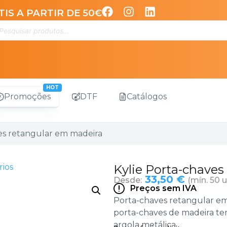
IS A PARTIR DE 50€
Promoções
DTF
Catálogos
ves retangular em madeira
rios
Kylie Porta-chaves
33,50 €
Desde:
(mín. 50 u
Preços sem IVA
Porta-chaves retangular em
porta-chaves de madeira te
argola metálica.