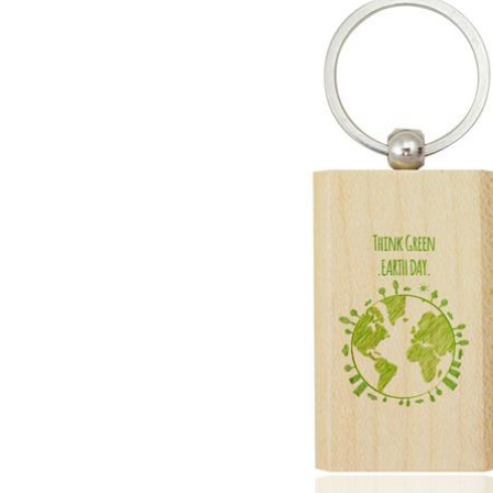
Lazer
Vestuário Laboral
Têxtil