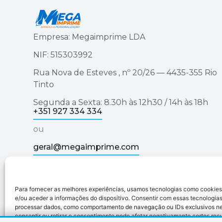
Empresa: Megaimprime LDA
NIF: 515303992
Rua Nova de Esteves , nº 20/26 — 4435-355 Rio
Tinto
Segunda a Sexta: 8.30h às 12h30 / 14h às 18h
+351 927 334 334
ou
geral@megaimprime.com
Para fornecer as melhores experiências, usamos tecnologias como cookie
Megaimprime © 2025 | Todos os Direitos Reservad
e/ou aceder a informações do dispositivo. Consentir com essas tecnologias
processar dados, como comportamento de navegação ou IDs exclusivos nes
consentir ou retirar o consentimento pode afetar negativamante certos rec