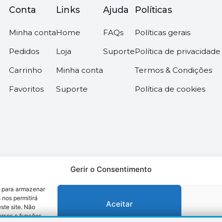
Conta
Links
Ajuda
Políticas
Minha conta
Home
FAQs
Políticas gerais
Pedidos
Loja
Suporte
Política de privacidade
Carrinho
Minha conta
Termos & Condições
Favoritos
Suporte
Política de cookies
Gerir o Consentimento
s para armazenar
os –
Desenvolvido pela somos6digital
 nos permitirá
Aceitar
te site. Não
ursos e funções.