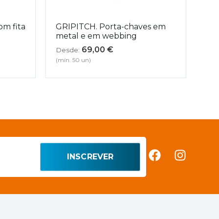
om fita
GRIPITCH. Porta-chaves em
metal e em webbing
69,00
€
Desde:
(mín. 50 un)
INSCREVER