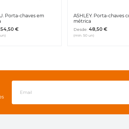
U. Porta-chaves em
ASHLEY. Porta-chaves c
a
métrica
54,50
€
48,50
€
Desde:
 un)
(mín. 50 un)
es