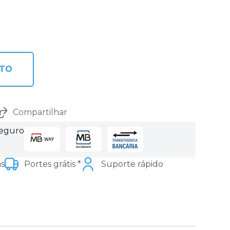
NTO
Compartilhar
seguro
as
Portes grátis *
Suporte rápido