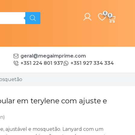
0
geral@megaimprime.com
+351 224 801 937
+351 927 334 334
mosquetão
ular em terylene com ajuste e
un)
e, ajustável e mosquetão. Lanyard com um