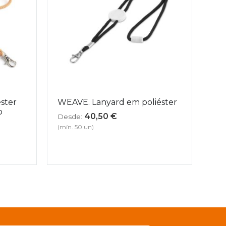
ster
WEAVE. Lanyard em poliéster
o
40,50
€
Desde:
(mín. 50 un)