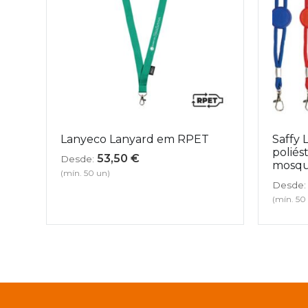
Lanyeco Lanyard em RPET
Saffy 
poliés
53,50
€
Desde:
mosqu
(mín. 50 un)
Desde:
(mín. 50