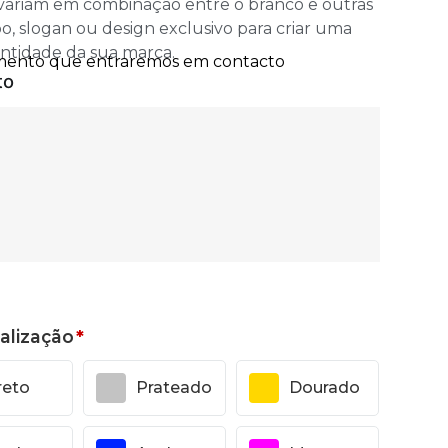
 variam em combinação entre o branco e outras
po, slogan ou design exclusivo para criar uma
entidade da sua marca.
alização
*
reto
Prateado
Dourado