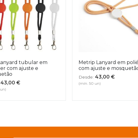
Lanyard tubular em
Metrip Lanyard em polié
ter com ajuste e
com ajuste e mosquetã
etão
43,00
€
Desde:
43,00
€
(mín. 50 un)
 un)