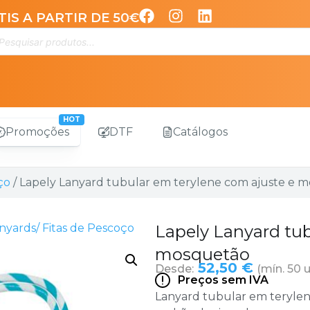
IS A PARTIR DE 50€
Promoções
DTF
Catálogos
ço
/ Lapely Lanyard tubular em terylene com ajuste e 
nyards/ Fitas de Pescoço
Lapely Lanyard tub
mosquetão
52,50 €
Desde:
(mín. 50 
Preços sem IVA
Lanyard tubular em terylen