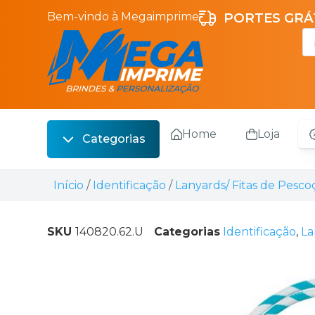
Bem-vindo à Megaimprime
PORTES GRÁT
Home
Loja
Categorias
Escrita
Início
/
Identificação
/
Lanyards/ Fitas de Pesco
Bebidas
Sacos
SKU
140820.62.U
Categorias
Identificação
,
La
Escritório
Malas