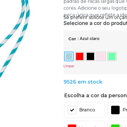
padrão de riscas largas que
cores. Adicione o seu logoti
peça única que reflete a id
: Azul claro
Cor
Limpar
9526 em stock
Escolha a cor da person
Branco
P