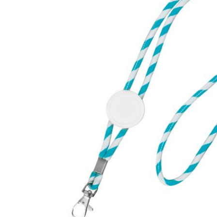
Lazer
Vestuário Laboral
Têxtil