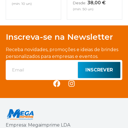
38,00
€
Desde:
(mín. 10 un)
(mín. 50 un)
Inscreva-se na Newsletter
Receba novidades, promoções e ideias de brindes
personalizados para empresas e eventos.
INSCREVER
Empresa: Megaimprime LDA