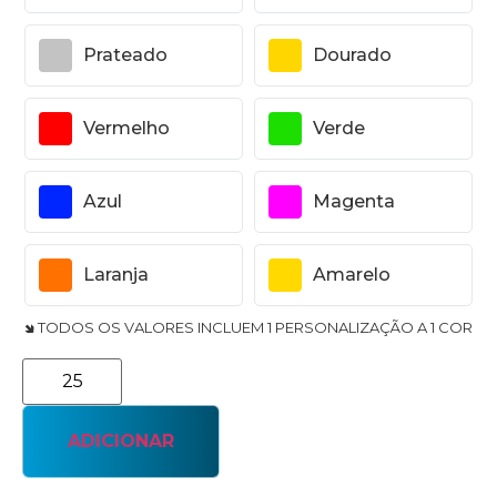
Prateado
Dourado
Vermelho
Verde
Azul
Magenta
Laranja
Amarelo
🢆 TODOS OS VALORES INCLUEM 1 PERSONALIZAÇÃO A 1 COR
ADICIONAR