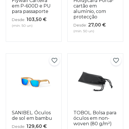
Flywall Carteira
Holdycard Porta-
em P-600D e PU
cartão em
para passaporte
alumínio, com
protecção
103,50
€
Desde:
27,00
€
Desde:
(mín. 50 un)
(mín. 50 un)
SANIBEL. Óculos
TOBOL. Bolsa para
de sol em bambu
óculos em non-
woven (80 g/m²)
129,60
€
Desde: