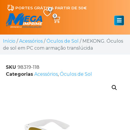
PORTES GRÁTIS A PARTIR DE 50€
0
Início
/
Acessórios
/
Óculos de Sol
/ MEKONG. Óculos
de sol em PC com armação translúcida
SKU
98319-118
Categorias
Acessórios
,
Óculos de Sol