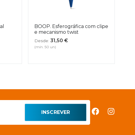
al
BOOP. Esferográfica com clipe
e mecanismo twist
31,50
€
Desde:
(mín. 50 un)
INSCREVER