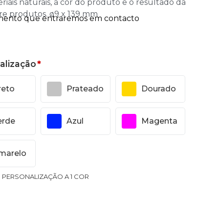
ais naturais, a cor do produto e o resultado da
re produtos. ø9 x 139 mm
alização
*
reto
Prateado
Dourado
erde
Azul
Magenta
marelo
1 PERSONALIZAÇÃO A 1 COR