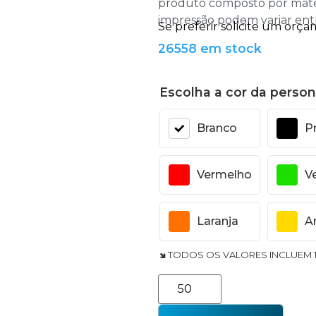
produto composto por materi
impressão podem variar ent
26558 em stock
Escolha a cor da person
Branco
P
Vermelho
V
Laranja
A
🢆 TODOS OS VALORES INCLUEM 