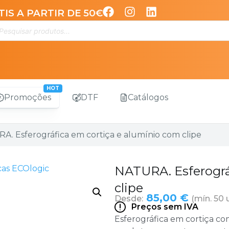
IS A PARTIR DE 50€
Promoções
DTF
Catálogos
A. Esferográfica em cortiça e alumínio com clipe
cas ECOlogic
NATURA. Esferográ
clipe
85,00 €
Desde:
(mín. 50 
Preços sem IVA
Esferográfica em cortiça com