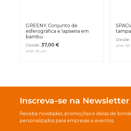
GREENY. Conjunto de
SPACIA
esferográfica e lapiseira em
tampa
bambu
Desde:
37,00
€
Desde:
(mín. 50
(mín. 10 un)
Inscreva-se na Newsletter
Receba novidades, promoções e ideias de brind
personalizados para empresas e eventos.