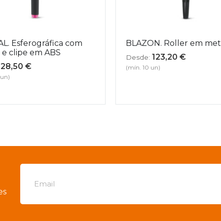
L. Esferográfica com
BLAZON. Roller em met
 e clipe em ABS
123,20
€
Desde:
28,50
€
(mín. 10 un)
 un)
es