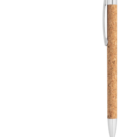
Lazer
Vestuário Laboral
Têxtil