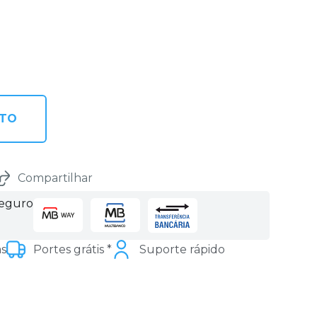
NTO
Compartilhar
seguro
as
Portes grátis *
Suporte rápido