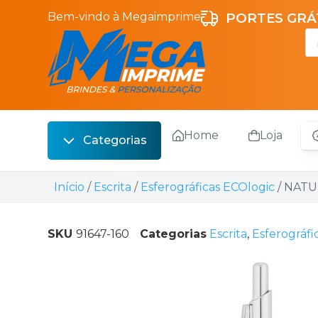
Bem-vindo à Megaimprime
PORTES GRÁT
Home
Loja
Categorias
Escrita
Início
/
Escrita
/
Esferográficas ECOlogic
/ NATUR
Bebidas
Sacos
SKU
91647-160
Categorias
Escrita
,
Esferográfi
Escritório
Malas