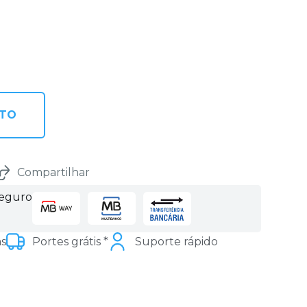
NTO
Compartilhar
seguro
as
Portes grátis *
Suporte rápido