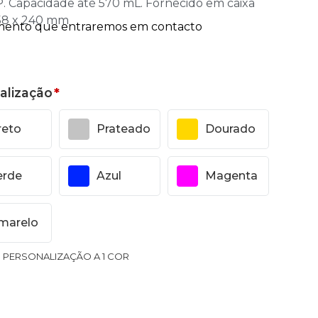
. Capacidade até 570 mL. Fornecido em caixa
Ø58 x 240 mm
alização
*
reto
Prateado
Dourado
erde
Azul
Magenta
marelo
1 PERSONALIZAÇÃO A 1 COR