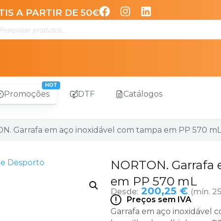
IS A PARTIR DE 50€
Promoções
DTF
Catálogos
N. Garrafa em aço inoxidável com tampa em PP 570 m
de Desporto
NORTON. Garrafa 
em PP 570 mL
200,25 €
Desde:
(mín. 25
Preços sem IVA
Garrafa em aço inoxidável 