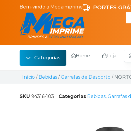
Bem-vindo à Megaimprime
PORTES GRÁT
Home
Loja
Categorias
Escrita
Início
/
Bebidas
/
Garrafas de Desporto
/ NORTO
Bebidas
Sacos
SKU
94316-103
Categorias
Bebidas
,
Garrafas 
Escritório
Malas