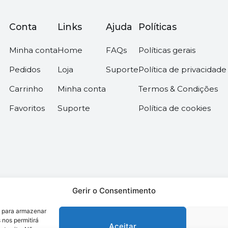
Conta
Links
Ajuda
Políticas
Minha conta
Home
FAQs
Políticas gerais
Pedidos
Loja
Suporte
Política de privacidade
Carrinho
Minha conta
Termos & Condições
Favoritos
Suporte
Política de cookies
Gerir o Consentimento
s para armazenar
os –
Desenvolvido pela somos6digital
 nos permitirá
Aceitar