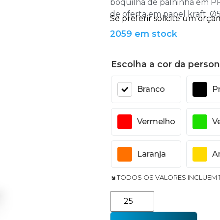
boquilha de palhinha em PP
de oferta em papel kraft. 
2059 em stock
Escolha a cor da person
Branco
P
Vermelho
V
Laranja
A
🢆 TODOS OS VALORES INCLUEM 