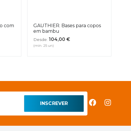
io com
GAUTHIER. Bases para copos
em bambu
104,00
€
Desde:
(mín. 25 un)
INSCREVER