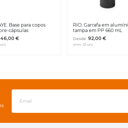
YE. Base para copos
RIO. Garrafa em alumín
bre-cápsulas
tampa em PP 660 mL
46,00
€
92,00
€
Desde:
 un)
(mín. 25 un)
es