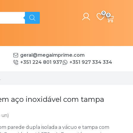
0
geral@megaimprime.com
+351 224 801 937
+351 927 334 334
L
em aço inoxidável com tampa
 un)
com parede dupla isolada a vácuo e tampa com