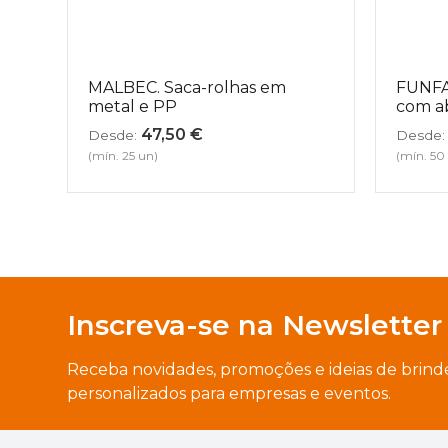
MALBEC. Saca-rolhas em
FUNFA
metal e PP
com a
47,50
€
Desde:
Desde:
(mín. 25 un)
(mín. 50
Inscreva-se na Newsletter
Receba novidades, promoções e ideias de brind
personalizados para empresas e eventos.