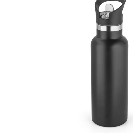
Lazer
Vestuário Laboral
Têxtil