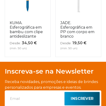
KUMA.
JADE.
Esferográfica em
Esferográfica em
bambu com clipe
PP com corpo em
antideslizante
branco
34,50
€
19,50
€
Desde:
Desde:
(mín. 50 un)
(mín. 50 un)
Inscreva-se na Newsletter
Receba novidades, promoções e ideias de brindes
personalizados para empresas e eventos.
INSCREVER