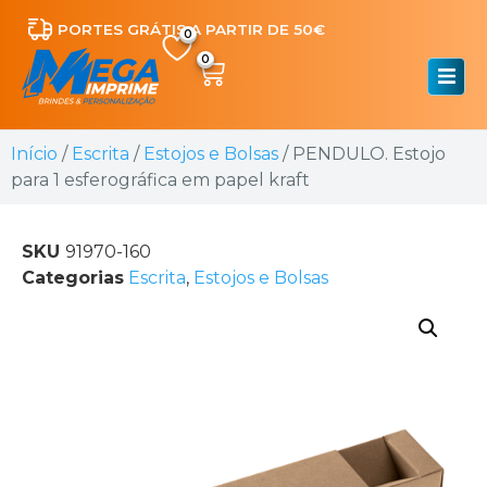
PORTES GRÁTIS A PARTIR DE 50€
0
Início
/
Escrita
/
Estojos e Bolsas
/ PENDULO. Estojo
para 1 esferográfica em papel kraft
SKU
91970-160
Categorias
Escrita
,
Estojos e Bolsas