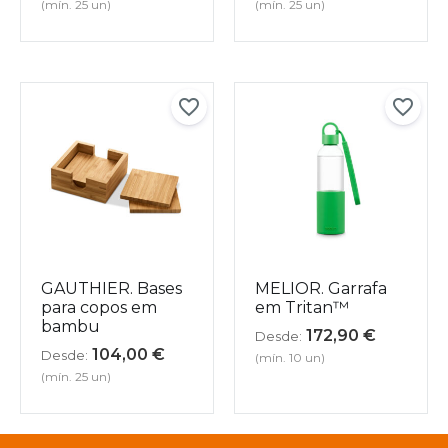
(mín. 25 un)
(mín. 25 un)
GAUTHIER. Bases
MELIOR. Garrafa
para copos em
em Tritan™
bambu
172,90
€
Desde:
104,00
€
Desde:
(mín. 10 un)
(mín. 25 un)