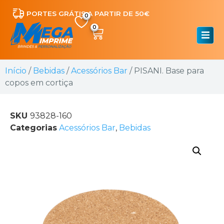
PORTES GRÁTIS A PARTIR DE 50€
0
Início
/
Bebidas
/
Acessórios Bar
/ PISANI. Base para
copos em cortiça
SKU
93828-160
Categorias
Acessórios Bar
,
Bebidas