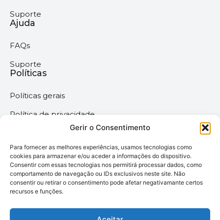
Suporte
Ajuda
FAQs
Suporte
Políticas
Políticas gerais
Política de privacidade
Gerir o Consentimento
Termos & Condições
Para fornecer as melhores experiências, usamos tecnologias como
Política de cookies
cookies para armazenar e/ou aceder a informações do dispositivo.
Consentir com essas tecnologias nos permitirá processar dados, como
comportamento de navegação ou IDs exclusivos neste site. Não
Megaimprime © 2025 |
consentir ou retirar o consentimento pode afetar negativamante certos
recursos e funções.
Todos os Direitos
Reservados –
Desenvolvido pela
Aceitar