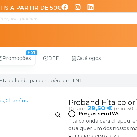
IS A PARTIR DE 50€
Promoções
DTF
Catálogos
Fita colorida para chapéu, em TNT
us
,
Chapéus
Proband Fita colo
29,50 €
Desde:
(mín. 50 
Preços sem IVA
Fita colorida para chapéu, e
qualquer um dos nossos mo
dar cor e personalizar.