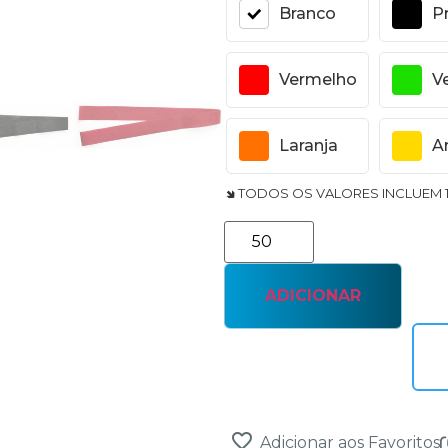
Branco
P
Vermelho
V
Laranja
A
🢆 TODOS OS VALORES INCLUEM 
ADICIONAR
Adicionar aos Favoritos