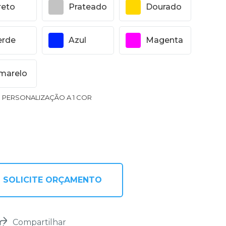
reto
Prateado
Dourado
erde
Azul
Magenta
marelo
1 PERSONALIZAÇÃO A 1 COR
SOLICITE ORÇAMENTO
Compartilhar