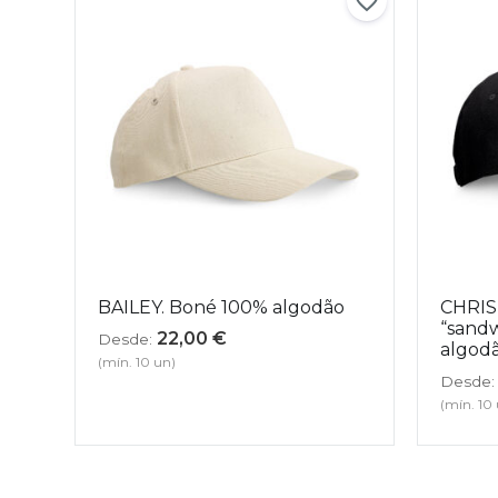
BAILEY. Boné 100% algodão
CHRIS
“sand
22,00
€
Desde:
algodã
(mín. 10 un)
Desde:
(mín. 10