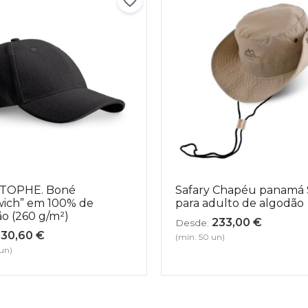
TOPHE. Boné
Safary Chapéu panamá S
wich” em 100% de
para adulto de algodão
o (260 g/m²)
233,00
€
Desde:
30,60
€
(mín. 50 un)
 un)