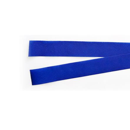
Lazer
Vestuário Laboral
Têxtil