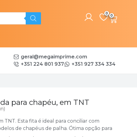
0
geral@megaimprime.com
+351 224 801 937
+351 927 334 334
rida para chapéu, em TNT
un)
m TNT. Esta fita é ideal para conciliar com
delos de chapéus de palha. Ótima opção para