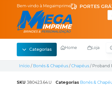
Bem-vindo à Megaimprime
PORTES GRÁT
Home
Loja
Categorias
Escrita
Início
/
Bonés & Chapéus
/
Chapéus
/ Proband 
Bebidas
Sacos
SKU
380423.64.U
Categorias
Bonés & Chapé
Escritório
Malas