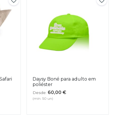
afari
Daysy Boné para adulto em
poliéster
60,00
€
Desde:
(mín. 50 un)