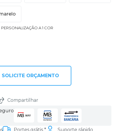
marelo
1 PERSONALIZAÇÃO A 1 COR
SOLICITE ORÇAMENTO
Compartilhar
seguro
as
Portes grátis *
Suporte rápido