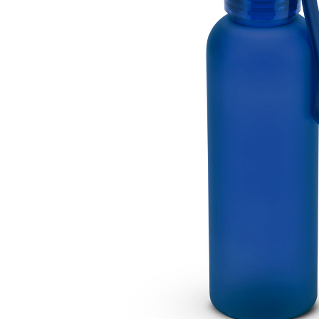
Lazer
Vestuário Laboral
Têxtil