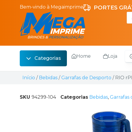
Bem-vindo à Megaimprime
PORTES GRÁT
Home
Loja
Categorias
Escrita
Início
/
Bebidas
/
Garrafas de Desporto
/ RIO r
Bebidas
Sacos
SKU
94299-104
Categorias
Bebidas
,
Garrafas
Escritório
Malas