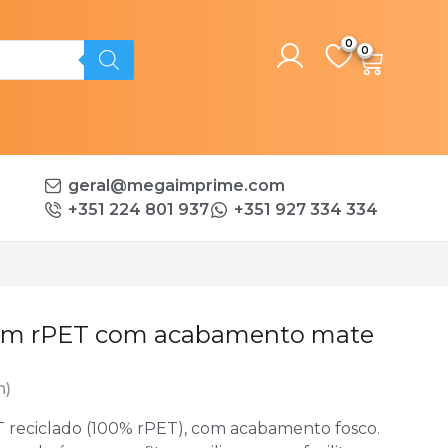
0
geral@megaimprime.com
+351 224 801 937
+351 927 334 334
a em rPET com acabamento mate
n)
 reciclado (100% rPET), com acabamento fosco.