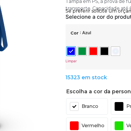
Tampa em PS, à prova de fuga
transporte. Capacidade até
: Azul
Cor
Limpar
15323 em stock
Escolha a cor da person
Branco
P
Vermelho
V