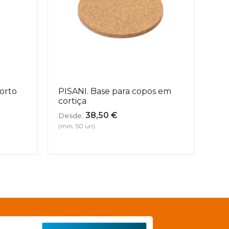
orto
PISANI. Base para copos em
cortiça
38,50
€
Desde:
(mín. 50 un)