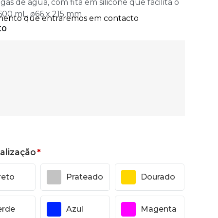
s de água, com fita em silicone que facilita o
 600 mL. ø66 x 215 mm
alização
*
reto
Prateado
Dourado
erde
Azul
Magenta