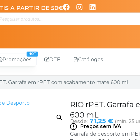
IS A PARTIR DE 50€
Promoções
DTF
Catálogos
PET. Garrafa em rPET com acabamento mate 600 mL
 de Desporto
RIO rPET. Garraf
600 mL
71,25 €
Desde:
(mín. 25 u
Preços sem IVA
Garrafa de desporto em PET