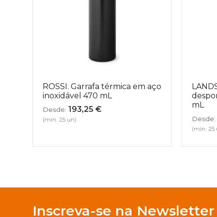
ROSSI. Garrafa térmica em aço
LANDS
inoxidável 470 mL
despor
mL
193,25
€
Desde:
Desde:
(mín. 25 un)
(mín. 25
Inscreva-se na Newsletter