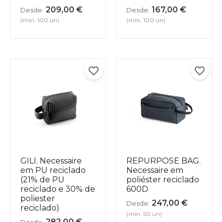
209,00
€
167,00
€
Desde:
Desde:
(mín. 100 un)
(mín. 100 un)
GILI. Necessaire
REPURPOSE BAG.
em PU reciclado
Necessaire em
(21% de PU
poliéster reciclado
reciclado e 30% de
600D
poliester
247,00
€
Desde:
reciclado)
(mín. 50 un)
282,00
€