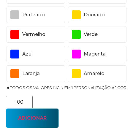
Prateado
Dourado
Vermelho
Verde
Azul
Magenta
Laranja
Amarelo
🢆 TODOS OS VALORES INCLUEM 1 PERSONALIZAÇÃO A 1 COR
ADICIONAR