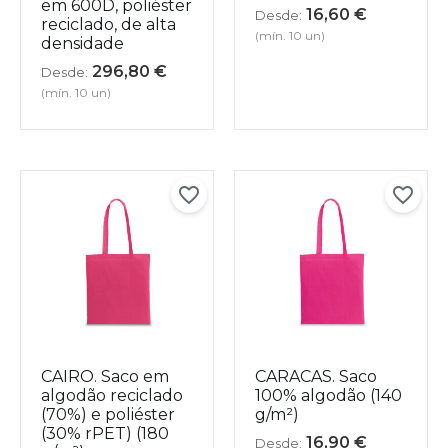
em 600D, poliéster
16,60
€
Desde:
reciclado, de alta
(mín. 10 un)
densidade
296,80
€
Desde:
(mín. 10 un)
CAIRO. Saco em
CARACAS. Saco
algodão reciclado
100% algodão (140
(70%) e poliéster
g/m²)
(30% rPET) (180
16,90
€
Desde: