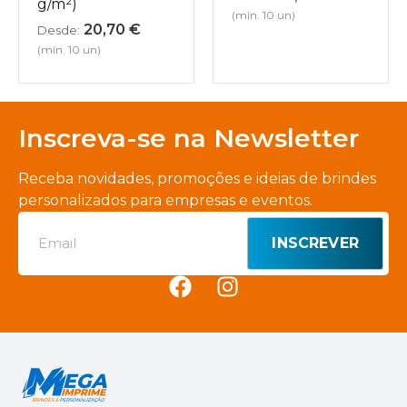
g/m²)
(mín. 10 un)
20,70
€
Desde:
(mín. 10 un)
Inscreva-se na Newsletter
Receba novidades, promoções e ideias de brindes
personalizados para empresas e eventos.
INSCREVER