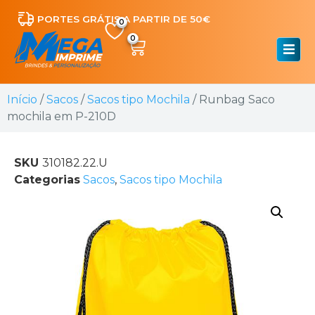
PORTES GRÁTIS A PARTIR DE 50€
0
Início
/
Sacos
/
Sacos tipo Mochila
/ Runbag Saco
mochila em P-210D
SKU
310182.22.U
Categorias
Sacos
,
Sacos tipo Mochila