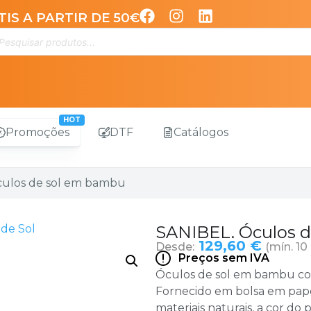
IS A PARTIR DE 50€
Promoções
DTF
Catálogos
culos de sol em bambu
de Sol
SANIBEL. Óculos 
129,60 €
Desde:
(mín. 10
Preços sem IVA
Óculos de sol em bambu co
Fornecido em bolsa em pape
materiais naturais, a cor d