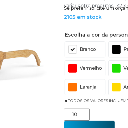
variar entre produtos. 147 x
2105 em stock
Escolha a cor da person
Branco
P
Vermelho
V
Laranja
A
🢆 TODOS OS VALORES INCLUEM 