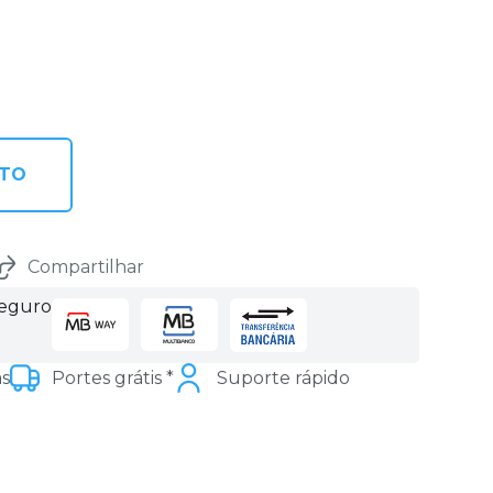
NTO
Compartilhar
seguro
as
Portes grátis *
Suporte rápido