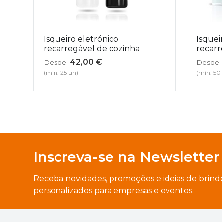
Isqueiro eletrónico
Isquei
recarregável de cozinha
recarr
42,00
€
Desde:
Desde:
(mín. 25 un)
(mín. 50
Inscreva-se na Newsletter
Receba novidades, promoções e ideias de brind
personalizados para empresas e eventos.