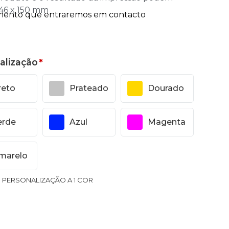
 46 x 150 mm
alização
*
reto
Prateado
Dourado
erde
Azul
Magenta
marelo
1 PERSONALIZAÇÃO A 1 COR