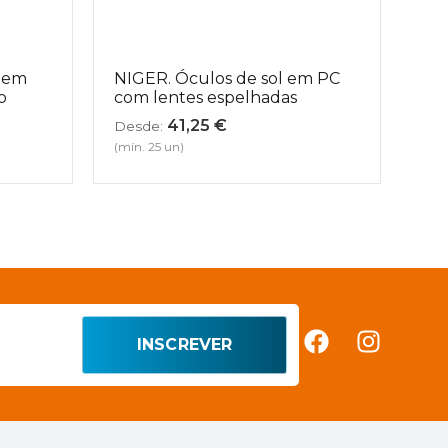
o em
NIGER. Óculos de sol em PC
o
com lentes espelhadas
41,25
€
Desde:
(mín. 25 un)
INSCREVER