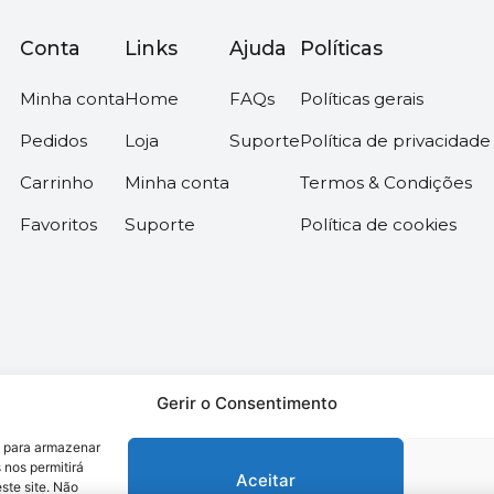
Conta
Links
Ajuda
Políticas
Minha conta
Home
FAQs
Políticas gerais
Pedidos
Loja
Suporte
Política de privacidade
Carrinho
Minha conta
Termos & Condições
Favoritos
Suporte
Política de cookies
Gerir o Consentimento
s para armazenar
os –
Desenvolvido pela somos6digital
 nos permitirá
Aceitar
te site. Não