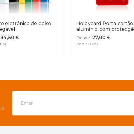
ro eletrónico de bolso
Holdycard Porta-cartã
egável
alumínio, com protecçã
34,50
€
27,00
€
Desde:
 un)
(mín. 50 un)
es