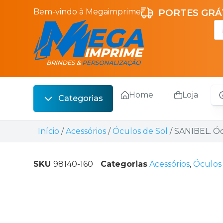
Bem-vindo à Megaimprime
PORTES GRÁT
Home
Loja
Categorias
Escrita
Início
/
Acessórios
/
Óculos de Sol
/ SANIBEL. Ó
Bebidas
Sacos
SKU
98140-160
Categorias
Acessórios
,
Óculos 
Escritório
Malas