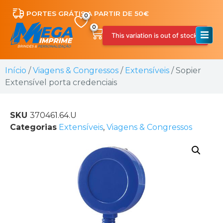
PORTES GRÁTIS A PARTIR DE 50€
0
This variation is out of stock.
Início
/
Viagens & Congressos
/
Extensíveis
/ Sopier
Extensível porta credenciais
SKU
370461.64.U
Categorias
Extensíveis
,
Viagens & Congressos