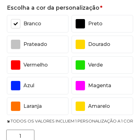
Escolha a cor da personalização
*
Branco
Preto
Prateado
Dourado
Vermelho
Verde
Azul
Magenta
Laranja
Amarelo
🢆 TODOS OS VALORES INCLUEM 1 PERSONALIZAÇÃO A 1 COR