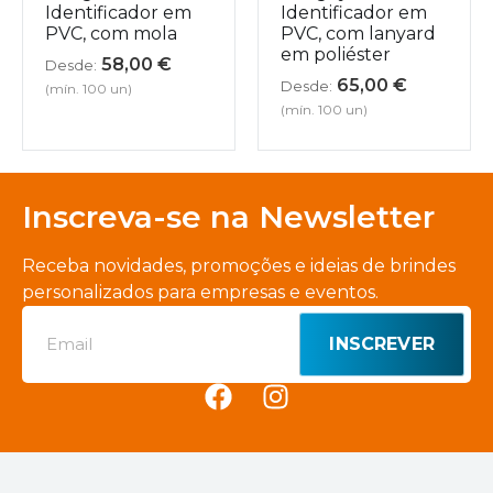
Identificador em
Identificador em
PVC, com mola
PVC, com lanyard
em poliéster
58,00
€
Desde:
65,00
€
Desde:
(mín. 100 un)
(mín. 100 un)
Inscreva-se na Newsletter
Receba novidades, promoções e ideias de brindes
personalizados para empresas e eventos.
INSCREVER