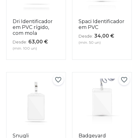
Dri Identificador
Spaci Identificador
em PVC rígido,
em PVC
com mola
34,00
€
Desde:
63,00
€
Desde:
(mín. 50 un)
(mín. 100 un)
Snugli
Badgeyard