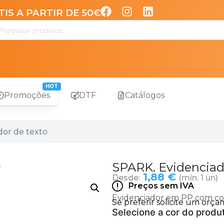
IS A PARTIR DE 50€
Promoções
DTF
Catálogos
dor de texto
s
SPARK. Evidenciad
1,88 €
Desde:
(mín. 1 un)
Preços sem IVA
Evidenciador em PP com co