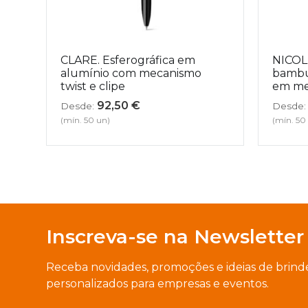
CLARE. Esferográfica em
NICOLE
alumínio com mecanismo
bambu
twist e clipe
em me
92,50
€
Desde:
Desde:
(mín. 50 un)
(mín. 50
Inscreva-se na Newsletter
Receba novidades, promoções e ideias de brind
personalizados para empresas e eventos.