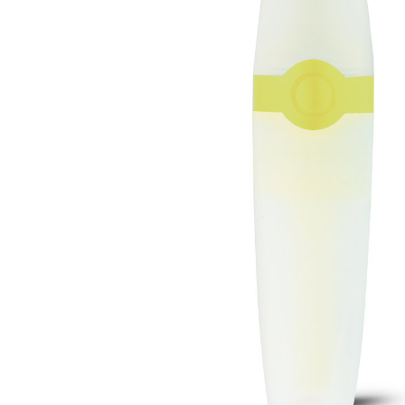
Lazer
Vestuário Laboral
Têxtil