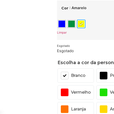
: Amarelo
Cor
Limpar
Esgotado
Esgotado
Escolha a cor da person
Branco
P
Vermelho
V
Laranja
A