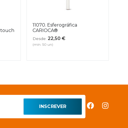
11070. Esferográfica
 touch
CARIOCA®
22,50
€
Desde:
(mín. 50 un)
INSCREVER