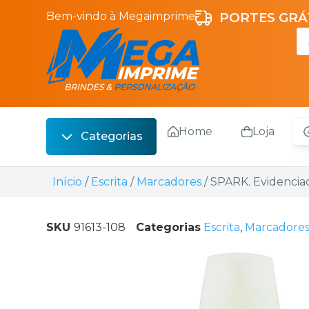
Bem-vindo à Megaimprime
PORTES GRÁT
Home
Loja
Categorias
Escrita
Início
/
Escrita
/
Marcadores
/ SPARK. Evidencia
Bebidas
Sacos
SKU
91613-108
Categorias
Escrita
,
Marcadore
Escritório
Malas