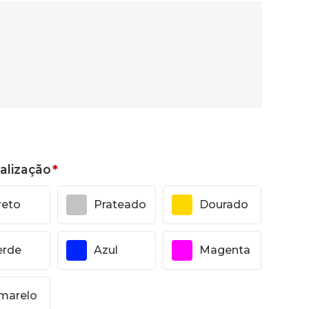
alização
*
reto
Prateado
Dourado
erde
Azul
Magenta
marelo