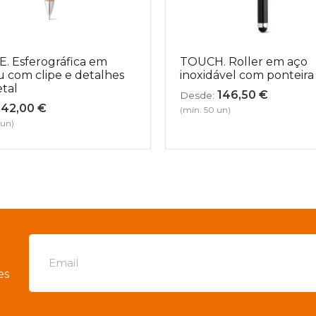
. Esferográfica em
TOUCH. Roller em aço
 com clipe e detalhes
inoxidável com ponteira
tal
146,50
€
Desde:
42,00
€
(mín. 50 un)
 un)
es