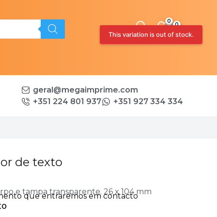
0
This variation is out of stock.
geral@megaimprime.com
+351 224 801 937
+351 927 334 334
or de texto
rpo e tampa transparente. 26 x 104 mm