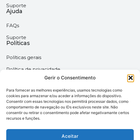
Suporte
Ajuda
FAQs
Suporte
Políticas
Políticas gerais
Política de privacidade
Gerir o Consentimento
Termos & Condições
Para fornecer as melhores experiências, usamos tecnologias como
Política de cookies
cookies para armazenar e/ou aceder a informações do dispositivo.
Consentir com essas tecnologias nos permitirá processar dados, como
comportamento de navegação ou IDs exclusivos neste site. Não
Megaimprime © 2025 |
consentir ou retirar o consentimento pode afetar negativamante certos
recursos e funções.
Todos os Direitos
Reservados –
Desenvolvido pela
Aceitar
somos6digital