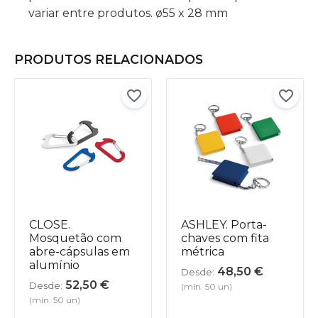
variar entre produtos. ø55 x 28 mm
PRODUTOS RELACIONADOS
CLOSE.
ASHLEY. Porta-
Mosquetão com
chaves com fita
abre-cápsulas em
métrica
alumínio
48,50
€
Desde:
52,50
€
Desde:
(mín. 50 un)
(mín. 50 un)