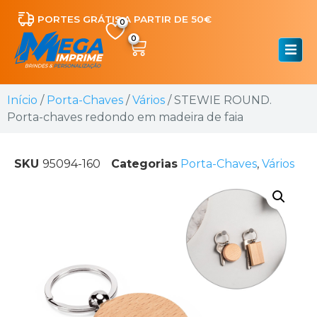
PORTES GRÁTIS A PARTIR DE 50€
0
Início
/
Porta-Chaves
/
Vários
/ STEWIE ROUND.
Porta-chaves redondo em madeira de faia
SKU
95094-160
Categorias
Porta-Chaves
,
Vários