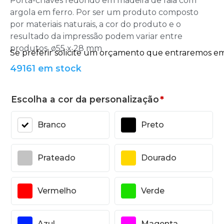
Porta-chaves redondo em madeira de faia com
argola em ferro. Por ser um produto composto
por materiais naturais, a cor do produto e o
resultado da impressão podem variar entre
produtos. ø55 x 28 mm
49161 em stock
Escolha a cor da personalização
*
Branco
Preto
Prateado
Dourado
Vermelho
Verde
Azul
Magenta