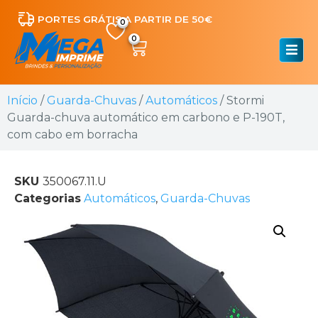
PORTES GRÁTIS A PARTIR DE 50€
0
Início
/
Guarda-Chuvas
/
Automáticos
/ Stormi
Guarda-chuva automático em carbono e P-190T,
com cabo em borracha
SKU
350067.11.U
Categorias
Automáticos
,
Guarda-Chuvas