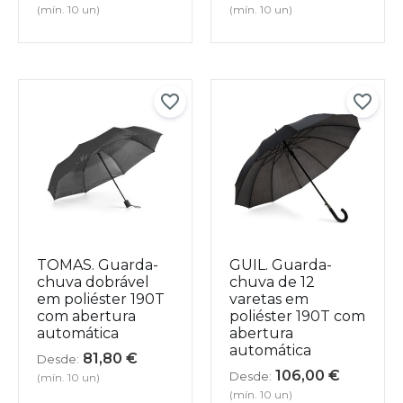
(mín. 10 un)
(mín. 10 un)
TOMAS. Guarda-
GUIL. Guarda-
chuva dobrável
chuva de 12
em poliéster 190T
varetas em
com abertura
poliéster 190T com
automática
abertura
automática
81,80
€
Desde:
106,00
€
Desde:
(mín. 10 un)
(mín. 10 un)