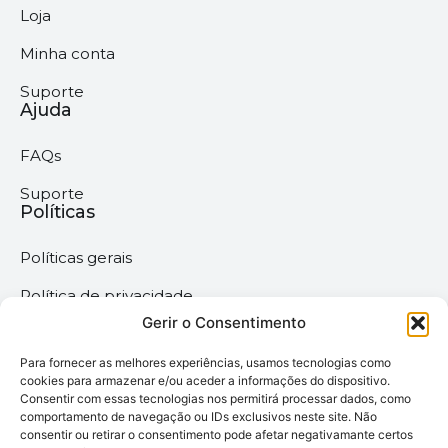
Loja
Minha conta
Suporte
Ajuda
FAQs
Suporte
Políticas
Políticas gerais
Política de privacidade
Gerir o Consentimento
Termos & Condições
Para fornecer as melhores experiências, usamos tecnologias como
Política de cookies
cookies para armazenar e/ou aceder a informações do dispositivo.
Consentir com essas tecnologias nos permitirá processar dados, como
comportamento de navegação ou IDs exclusivos neste site. Não
Megaimprime © 2025 |
consentir ou retirar o consentimento pode afetar negativamante certos