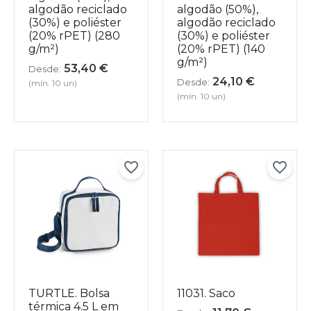
algodão reciclado
algodão (50%),
(30%) e poliéster
algodão reciclado
(20% rPET) (280
(30%) e poliéster
g/m²)
(20% rPET) (140
g/m²)
53,40
€
Desde:
24,10
€
Desde:
(mín. 10 un)
(mín. 10 un)
TURTLE. Bolsa
11031. Saco
térmica 4.5 L em