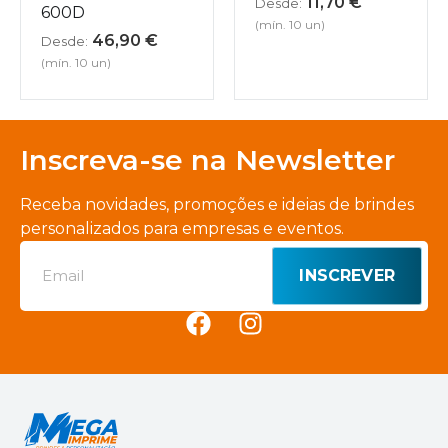
11,70
€
Desde:
600D
(mín. 10 un)
46,90
€
Desde:
(mín. 10 un)
Inscreva-se na Newsletter
Receba novidades, promoções e ideias de brindes
personalizados para empresas e eventos.
INSCREVER