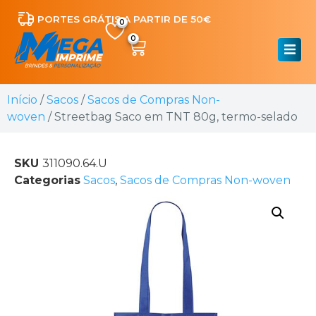
PORTES GRÁTIS A PARTIR DE 50€
0
Início
/
Sacos
/
Sacos de Compras Non-
woven
/ Streetbag Saco em TNT 80g, termo-selado
SKU
311090.64.U
Categorias
Sacos
,
Sacos de Compras Non-woven