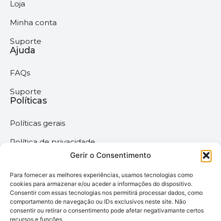
Loja
Minha conta
Suporte
Ajuda
FAQs
Suporte
Políticas
Políticas gerais
Política de privacidade
Gerir o Consentimento
Termos & Condições
Para fornecer as melhores experiências, usamos tecnologias como
Política de cookies
cookies para armazenar e/ou aceder a informações do dispositivo.
Consentir com essas tecnologias nos permitirá processar dados, como
comportamento de navegação ou IDs exclusivos neste site. Não
Megaimprime © 2025 |
consentir ou retirar o consentimento pode afetar negativamante certos
recursos e funções.