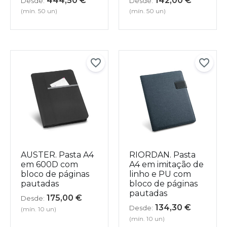
444,50
€
142,00
€
Desde:
Desde:
(mín. 50 un)
(mín. 50 un)
AUSTER. Pasta A4
RIORDAN. Pasta
em 600D com
A4 em imitação de
bloco de páginas
linho e PU com
pautadas
bloco de páginas
pautadas
175,00
€
Desde:
134,30
€
Desde:
(mín. 10 un)
(mín. 10 un)