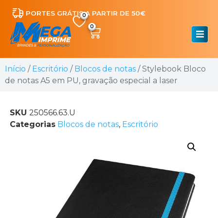
PORTES GRÁTIS A PARTIR DE 50€
0
Início
/
Escritório
/
Blocos de notas
/ Stylebook Bloco
de notas A5 em PU, gravação especial a laser
SKU
250566.63.U
Categorias
Blocos de notas
,
Escritório